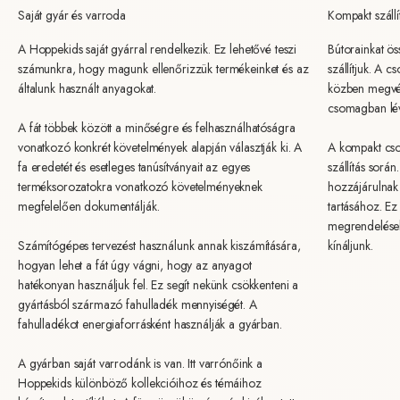
Saját gyár és varroda
Kompakt szállí
A Hoppekids saját gyárral rendelkezik. Ez lehetővé teszi
Bútorainkat ö
számunkra, hogy magunk ellenőrizzük termékeinket és az
szállítjuk. A c
általunk használt anyagokat.
közben megvéd
csomagban lév
A fát többek között a minőségre és felhasználhatóságra
vonatkozó konkrét követelmények alapján választják ki. A
A kompakt cso
fa eredetét és esetleges tanúsítványait az egyes
szállítás sorá
terméksorozatokra vonatkozó követelményeknek
hozzájárulnak 
megfelelően dokumentálják.
tartásához. Ez
megrendelések 
Számítógépes tervezést használunk annak kiszámítására,
kínáljunk.
hogyan lehet a fát úgy vágni, hogy az anyagot
hatékonyan használjuk fel. Ez segít nekünk csökkenteni a
gyártásból származó fahulladék mennyiségét. A
fahulladékot energiaforrásként használják a gyárban.
A gyárban saját varrodánk is van. Itt varrónőink a
Hoppekids különböző kollekcióihoz és témáihoz