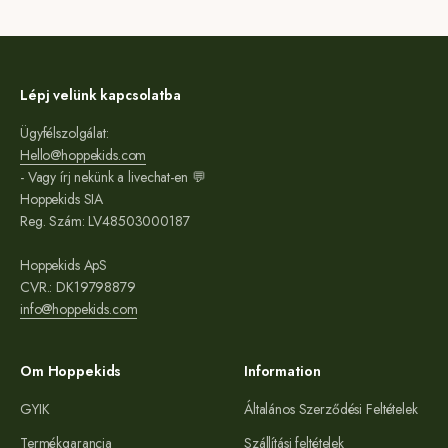
Lépj velünk kapcsolatba
Ügyfélszolgálat:
Hello@hoppekids.com
- Vagy írj nekünk a livechat-en 💬
Hoppekids SIA
Reg. Szám: LV48503000187
Hoppekids ApS
CVR.: DK19798879
info@hoppekids.com
Om Hoppekids
Information
GYIK
Általános Szerződési Feltételek
Termékgarancia
Szállítási feltételek