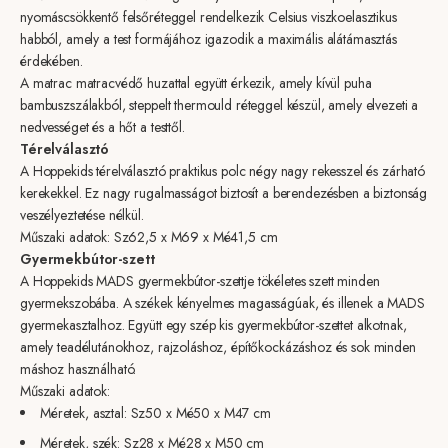
nyomáscsökkentő felsőréteggel rendelkezik Celsius viszkoelasztikus
habból, amely a test formájához igazodik a maximális alátámasztás
érdekében.
A matrac matracvédő huzattal együtt érkezik, amely kívül puha
bambuszszálakból, steppelt thermould réteggel készül, amely elvezeti a
nedvességet és a hőt a testtől.
Térelválasztó
A Hoppekids térelválasztó praktikus polc négy nagy rekesszel és zárható
kerekekkel. Ez nagy rugalmasságot biztosít a berendezésben a biztonság
veszélyeztetése nélkül.
Műszaki adatok:
Sz62,5 x M69 x Mé41,5 cm
Gyermekbútor-szett
A Hoppekids MADS gyermekbútor-szettje tökéletes szett minden
gyermekszobába. A székek kényelmes magasságúak, és illenek a MADS
gyermekasztalhoz. Együtt egy szép kis gyermekbútor-szettet alkotnak,
amely teadélutánokhoz, rajzoláshoz, építőkockázáshoz és sok minden
máshoz használható.
Műszaki adatok:
Méretek, asztal:
Sz50 x Mé50 x M47 cm
Méretek, szék:
Sz28 x Mé28 x M50 cm