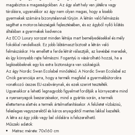
magabiztos a magasságokban. Az ágy alatt hely van játékra vagy
tárolásra, ugyanakkor az ágy nem olyan magas, hogy a kisebb
gyermekek számára bizonytalannak tűnjön. A létrán való felmászás
segíthet a motoros készségek fejlesztésében, és az ágyból nyíló kilátás
általában a gyermekek kedvence.
Az ECO Luxury sorozat minden létrája mart bemélyedésekkel és mély
fokokkal rendelkezik. Ez jobb lábtámaszt biztosít a létrán való
felmászáskor. Ha emellett a ferde létrát választják, az kevésbé meredek,
és így könnyebb rajta felmászni. Fogantyú is vásárolható hozzá, ha a
legkisebbeknek egy kis extra biztonságra van szükségük.
Az ágy Nordic Swan Ecolabel minősítésű. A Nordic Swan Ecolabel az
Önök garanciája arra, hogy a termék megfelel a gyermekbútorokra
vonatkozó összes EU-szabványnak, és ezek szerint tesztelték.
Ugyanakkor a lehető legnagyobb figyelmet fordítják a környezetre mind
a nyersanyagok beszerzésekor, mind a gyártás során, a termék
élettartama alatt és a termék ártalmatlanításakor. A felületet vízbázisú,
felesleges vegyszerektől és káros anyagoktól mentes lakkal kezelték.
A létra az ágy jobb vagy bal oldalára is felszerelhető.
Műszaki adatok:
Matrac mérete: 70x160 cm