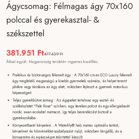
Ágycsomag: Félmagas ágy 70x160
polccal és gyerekasztal- &
székszettel
Akciós ár
381.951 Ft
Normál ár
477.439 Ft
Áfával együtt. Magyarország területén ingyenes kiszállítás.
Praktikus és biztonságos félemelt ágy : A 70x160 cm-es ECO Luxury félemelt
ágy megfelelő magasságú a kisebb gyermekek számára, és helyet teremt
játékra vagy tárolásra az ágy alatt, miközben fejleszti a gyermek motorikus
képességeit.
Teljes gyerekbútorcsomag : Az ágypaket tartalmaz egy asztal- és
székkészletet "Pale Rose" színben, egy kerekes polcot és egy allergiabarát
nordic swan ecolabel matracot, így teljes berendezést biztosít a
gyerekszobába.
Környezetbarát kényelem : A Waterlily® hab matrac optimális tartást,
kényelmet és hőmérséklet-szabályozást nyújt, miközben lángálló, és a
környezetre és egészségre tekintettel készült.