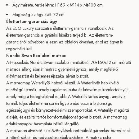
Ágy mérete, ferde létra:
H169 x M114 x Mé108 cm
Magasság az ágy alatt: 72 cm
Élettartam-garanciás ágy
Az ECO Luxury sorozatra élettartam-garancia vonatkozik. Az
élettartam-garancia a gyártási hibákra terjed ki. Az élettartam-
garanciáról bővebben a
ezen az oldalon
olvashat, ahol az ágyat is
regisztrálni kell.
Nordic Swan Ecolabel matrac
A Hoppekids Nordic Swan Ecolabel minősítésű, 70x160x12 cm méretű
matraca allergiabarát matrac gyermekágyhoz, amely megfelelő
alátámasztást és kellemes éjszakai alvást biztosít.
A matracmag Waterlily® habból készül. A Waterlily® hab kiváló
minőségű termék, amely rugalmas, puha és kényelmes komfortot nyújt,
amely még a hideghabénál is jobb.
A Waterlily tartós anyag, amely a
termék teljes élettartama során figyelembe veszi a biztonsági,
egészségügyi és környezetvédelmi szempontokat. A Waterlily megőrzi
alakját, és ezáltal tartós komforttulajdonságokat biztosít. A matracmag
adalékanyagok használata nélkül lángálló.
A matracon átvezető szellőzőnyílások optimális légáramlást biztosítanak
a hőmérséklet- és nedvességszabályozáshoz. A matrac puha,