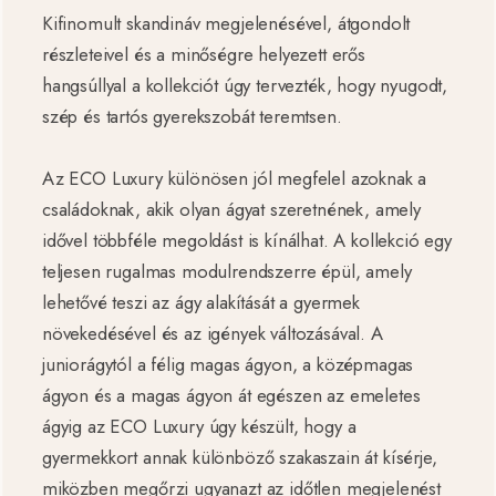
Kifinomult skandináv megjelenésével, átgondolt
részleteivel és a minőségre helyezett erős
hangsúllyal a kollekciót úgy tervezték, hogy nyugodt,
szép és tartós gyerekszobát teremtsen.
Az ECO Luxury különösen jól megfelel azoknak a
családoknak, akik olyan ágyat szeretnének, amely
idővel többféle megoldást is kínálhat. A kollekció egy
teljesen rugalmas modulrendszerre épül, amely
lehetővé teszi az ágy alakítását a gyermek
növekedésével és az igények változásával. A
juniorágytól a félig magas ágyon, a középmagas
ágyon és a magas ágyon át egészen az emeletes
ágyig az ECO Luxury úgy készült, hogy a
gyermekkort annak különböző szakaszain át kísérje,
miközben megőrzi ugyanazt az időtlen megjelenést