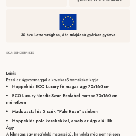
30 éve Lettországban, dán tulajdonú gyárban gyártva
SKU: SENGEPAKKE3
Leírás
Ezzel az ágycsomaggal a következő termékeket kapja:
Hoppekids ECO Luxury félmagas ágy 70x160 cm
ECO Luxury Nordic Swan Ecolabel matrac 70x160 cm
méretben
Mads asztal és 2 szék "Pale Rose" színben
Hoppekids polc kerekekkel, amely az ágy alá illik
Ágy
A félmagas ágy megfelelő magasságú, ha valaki még nem teljesen