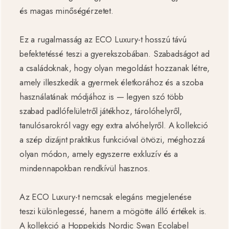
és magas minőségérzetet.
Ez a rugalmasság az ECO Luxury-t hosszú távú
befektetéssé teszi a gyerekszobában. Szabadságot ad
a családoknak, hogy olyan megoldást hozzanak létre,
amely illeszkedik a gyermek életkorához és a szoba
használatának módjához is — legyen szó több
szabad padlófelületről játékhoz, tárolóhelyről,
tanulósarokról vagy egy extra alvóhelyről. A kollekció
a szép dizájnt praktikus funkcióval ötvözi, méghozzá
olyan módon, amely egyszerre exkluzív és a
mindennapokban rendkívül hasznos.
Az ECO Luxury-t nemcsak elegáns megjelenése
teszi különlegessé, hanem a mögötte álló értékek is.
A kollekció a Hoppekids Nordic Swan Ecolabel