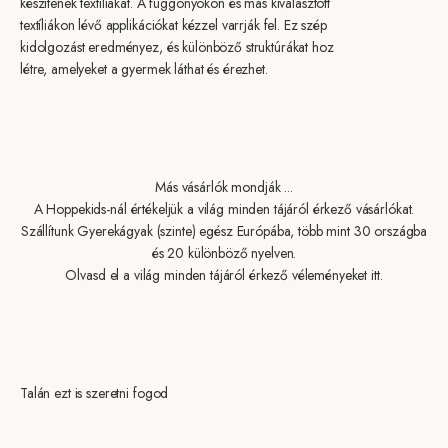
készítenek textíliákat. A függönyökön és más kiválasztott
textíliákon lévő applikációkat kézzel varrják fel. Ez szép
kidolgozást eredményez, és különböző struktúrákat hoz
létre, amelyeket a gyermek láthat és érezhet.
Más vásárlók mondják ...
A Hoppekids-nál értékeljük a világ minden tájáról érkező vásárlókat.
Szállítunk Gyerekágyak (szinte) egész Európába, több mint 30 országba
és 20 különböző nyelven.
Olvasd el a világ minden tájáról érkező véleményeket itt.
Talán ezt is szeretni fogod