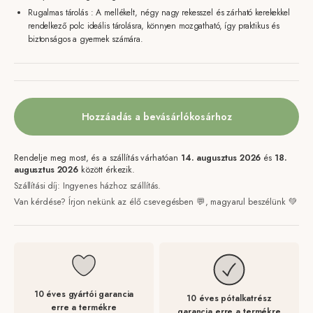
Rugalmas tárolás : A mellékelt, négy nagy rekesszel és zárható kerekekkel
rendelkező polc ideális tárolásra, könnyen mozgatható, így praktikus és
biztonságos a gyermek számára.
Hozzáadás a bevásárlókosárhoz
Rendelje meg most, és a szállítás várhatóan
14. augusztus 2026
és
18.
augusztus 2026
között érkezik.
Szállítási díj: Ingyenes házhoz szállítás.
Van kérdése? Írjon nekünk az élő csevegésben 💬, magyarul beszélünk 💚
10 éves gyártói garancia
10 éves pótalkatrész
erre a termékre
garancia erre a termékre