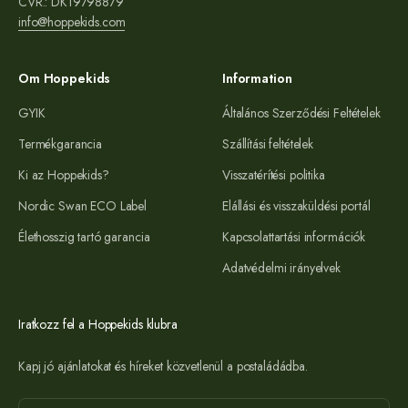
CVR.: DK19798879
info@hoppekids.com
Om Hoppekids
Information
GYIK
Általános Szerződési Feltételek
Termékgarancia
Szállítási feltételek
Ki az Hoppekids?
Visszatérítési politika
Nordic Swan ECO Label
Elállási és visszaküldési portál
Élethosszig tartó garancia
Kapcsolattartási információk
Adatvédelmi irányelvek
Iratkozz fel a Hoppekids klubra
Kapj jó ajánlatokat és híreket közvetlenül a postaládádba.