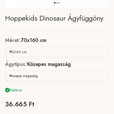
Ugrás a 5 elemre
Ugrás a 6 elemre
Ugrás a 7 elemre
Ugrás a 8 elemre
Hoppekids Dinosaur Ágyfüggöny
Méret:
70x160 cm
70x160 cm
Ágytípus:
Közepes magasság
Közepes magasság
Raktáron
Akciós ár
36.665 Ft