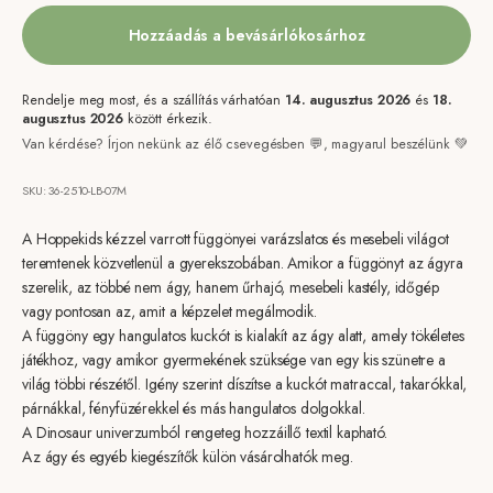
Hozzáadás a bevásárlókosárhoz
Rendelje meg most, és a szállítás várhatóan
14. augusztus 2026
és
18.
augusztus 2026
között érkezik.
Van kérdése? Írjon nekünk az élő csevegésben 💬, magyarul beszélünk 💚
SKU: 36-2510-LB-07M
A Hoppekids kézzel varrott függönyei varázslatos és mesebeli világot
teremtenek közvetlenül a gyerekszobában. Amikor a függönyt az ágyra
szerelik, az többé nem ágy, hanem űrhajó, mesebeli kastély, időgép
vagy pontosan az, amit a képzelet megálmodik.
A függöny egy hangulatos kuckót is kialakít az ágy alatt, amely tökéletes
játékhoz, vagy amikor gyermekének szüksége van egy kis szünetre a
világ többi részétől. Igény szerint díszítse a kuckót matraccal, takarókkal,
párnákkal, fényfüzérekkel és más hangulatos dolgokkal.
A Dinosaur univerzumból rengeteg hozzáillő textil kapható.
Az ágy és egyéb kiegészítők külön vásárolhatók meg.