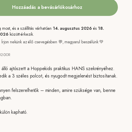
Hozzáadás a bevásárlókosárhoz
most, és a szállítás várhatóan
14. augusztus 2026
és
18.
2026
között érkezik.
 Írjon nekünk az élő csevegésben 💬, magyarul beszélünk 💚
82-DOR
l álló ajtószett a Hoppekids praktikus HANS szekrényéhez.
edik a 3 széles polcot, és nyugodt megjelenést biztosítanak.
nnyen felszerelhetők – minden, amire szüksége van, benne
agban.
külön kapható.