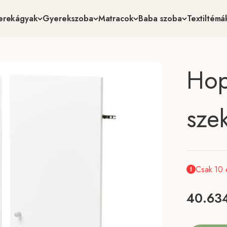
erekágyak
Gyerekszoba
Matracok
Baba szoba
Textiltémá
Hop
sze
Csak 10 
Akciós
40.634