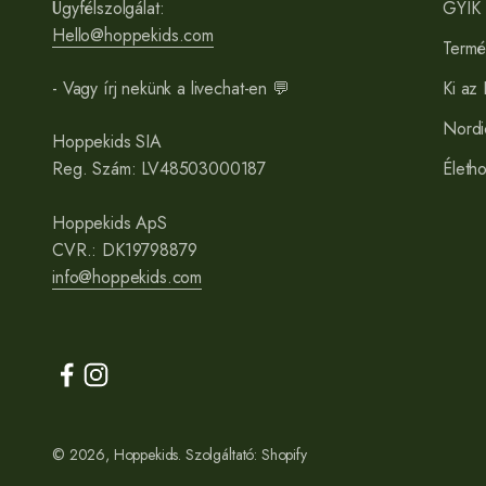
Ügyfélszolgálat:
GYIK
Hello@hoppekids.com
Termé
- Vagy írj nekünk a livechat-en 💬
Ki az
Nordi
Hoppekids SIA
Reg. Szám: LV48503000187
Életho
Hoppekids ApS
CVR.: DK19798879
info@hoppekids.com
© 2026, Hoppekids. Szolgáltató: Shopify