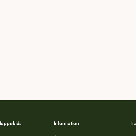
oppekids
Information
Ir