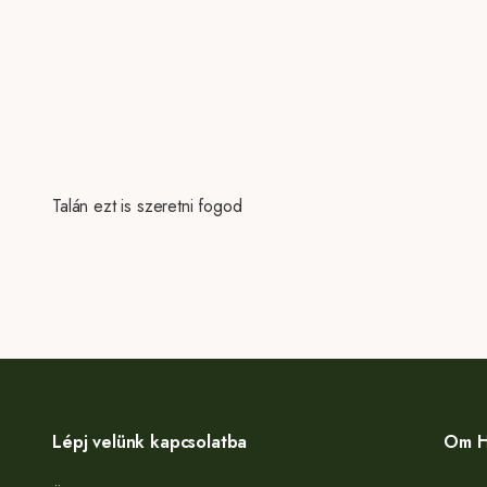
Talán ezt is szeretni fogod
Lépj velünk kapcsolatba
Om H