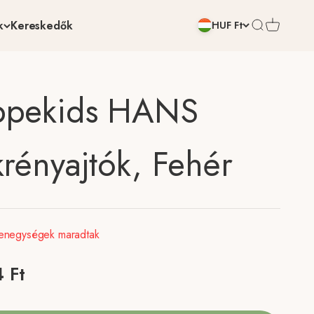
k
Kereskedők
Keresési funk
Kosár meg
HUF Ft
pekids HANS
krényajtók, Fehér
enegységek maradtak
 ár
 Ft