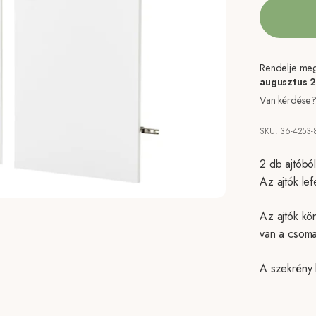
Rendelje meg 
augusztus 
Van kérdése?
SKU: 36-4253-
2 db ajtóbó
Az ajtók lef
Az ajtók kö
van a csom
A szekrény 