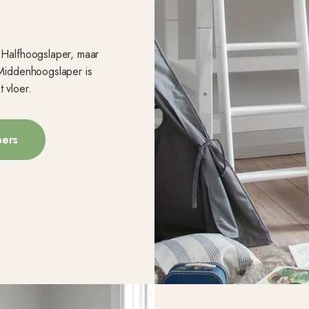
 Halfhoogslaper, maar
Middenhoogslaper is
 vloer.
pers