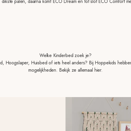
dikste palen, daarna komt ECO Dream en tot slot ECO Comfort met
Welke Kinderbed zoek je?
d, Hoogslaper, Huisbed of iets heel anders? Bij Hoppekids hebbe
mogelijkheden. Bekijk ze allemaal hier.