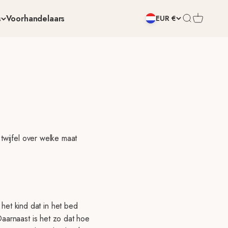
s
Voorhandelaars
Zoeken open
Winkelwa
EUR €
twijfel over welke maat
et kind dat in het bed
Daarnaast is het zo dat hoe