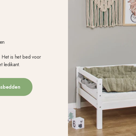
den
 Het is het bed voor
t ledikant.
onsbedden