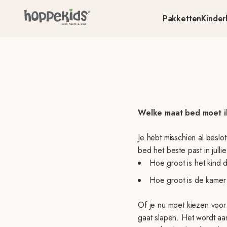
Spring naar inhoud
Pakketten
Kinde
Welke maat bed moet i
Je hebt misschien al beslo
bed het beste past in jull
Hoe groot is het kind 
Hoe groot is de kamer
Of je nu moet kiezen voo
gaat slapen. Het wordt aan