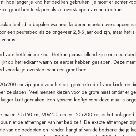
iest, hoe langer je kind het bed kan gebruiken. Je moet er echter voo
zo'n groot bed te slapen als ze overstappen van hun ledikant.
paalde leeftijd te bepalen wanneer kinderen moeten overstappen n
voor een peuterbed als ze ongeveer 2,5-3 jaar oud zijn, maar het is n
 voor is.
voor het kleinere kind. Het kan geruststellend zijn om in een bed 
at lijkt op het ledikant waarin ze eerder hebben geslapen. Deze maat
d voordat je overstapt naar een groot bed.
200 cm zijn goed voor het iets grotere kind of voor kinderen die
er ze slapen. Veel mensen kiezen voor de grote maat omdat er ge
langer kunt gebruiken. Een typische leeftijd voor deze maat is onge
de maten 70x160 cm, 90x200 cm en 120x200 cm, is het ook goed 
 dus niet de afmetingen van het bed zelf. De exacte afmetingen zij
kte van de bedpoten en -randen hangt af van de bedserie die je k