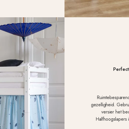
Perfec
Ruimtebesparend 
gezelligheid. Gebru
versier het b
Halfhoogslapers i