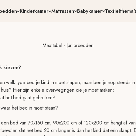
rbedden
Kinderkamer
Matrassen
Babykamer
Textielthema'
Maattabel - Juniorbedden
k kiezen?
ten welk type bed je kind in moet slapen, maar ben je nog steeds in 
ie huis? Hier zijn enkele overwegingen die je moet maken:
dat het bed gaat gebruiken?
 waar het bed in moet staan?
r een bed van 70x160 cm, 90x200 cm of 120x200 cm hangt af van h
bevolen dat het bed 20 cm langer is dan het kind dat erin slaapt. 