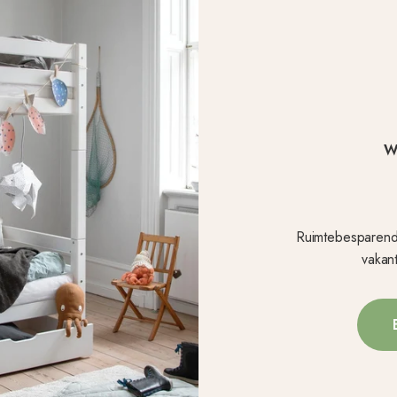
Wa
Ruimtebesparend
vakan