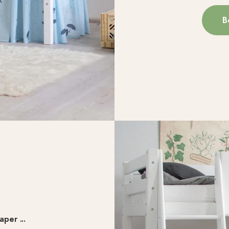
B
per ...