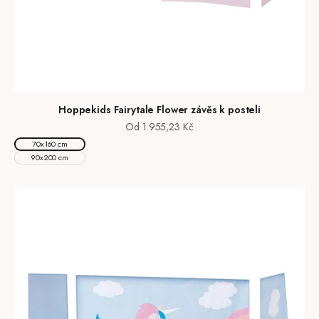
Hoppekids Fairytale Flower závěs k posteli
Prodejní cena
Od 1.955,23 Kč
70x160 cm
90x200 cm