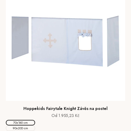
Hoppekids Fairytale Knight Závěs na postel
Prodejní cena
Od 1.955,23 Kč
70x160 cm
90x200 cm