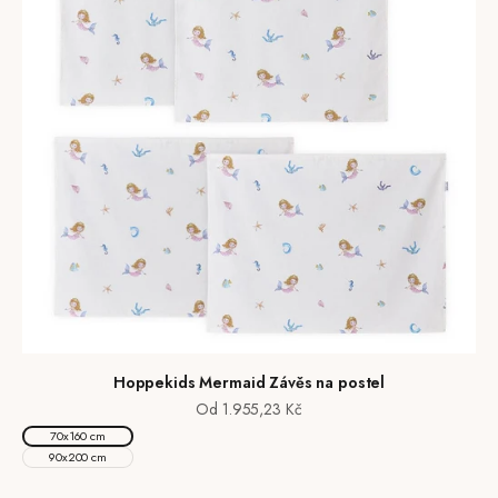
Hoppekids Mermaid Závěs na postel
Prodejní cena
Od 1.955,23 Kč
70x160 cm
90x200 cm