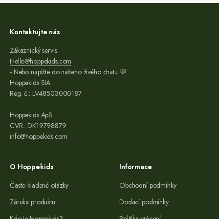
Kontaktujte nás
Zákaznický servis:
Hello@hoppekids.com
- Nebo napište do našeho živého chatu 💬
Hoppekids SIA
Reg. č.: LV48503000187
Hoppekids ApS
CVR.: DK19798879
info@hoppekids.com
O Hoppekids
Informace
Často kladené otázky
Obchodní podmínky
Záruka produktu
Dodací podmínky
Kdo je Hoppekids?
Politika vrácení