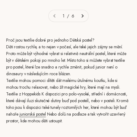
1 / 6
Proč jsou textilie dobré pro jednoho Dětská postel?
Děti rostou rychle, a to nejen v počasí, ale také jejich zájmy se mění.
Proto může být výhodné vybrat si relativně neutrální postel, které může
být v dětském pokoji po mnoho let. Místo toho si můžete vybrat textilie
pro postel, které lze snadno a rychle změnit, pokud junior není o
dinosaury v následujícím roce blázen.
Textilie mohou pomoci dítěti dát malému útulnému koutku, kde si
mohou trochu relaxovat, nebo žít magické hry, které mají na mysli.
Textilie z Hoppekids K dispozici pro polo-vysoké, střední i domácnosti,
které dávají iluzi skutečné dutiny buď pod postelí, nebo v posteli. Kromě
toho jsou k dispozici také tunely roztomilých her, které mohou být buď
nahoře
juniorská postel
Nebo dolů na podlaze a tak vytvořit uzavřený
prostor, kde mohou děti ustoupit.