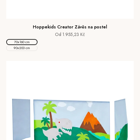
Hoppekids Creator Závěs na postel
Prodejní cena
Od 1.955,23 Kč
70x160 cm
90x200 cm