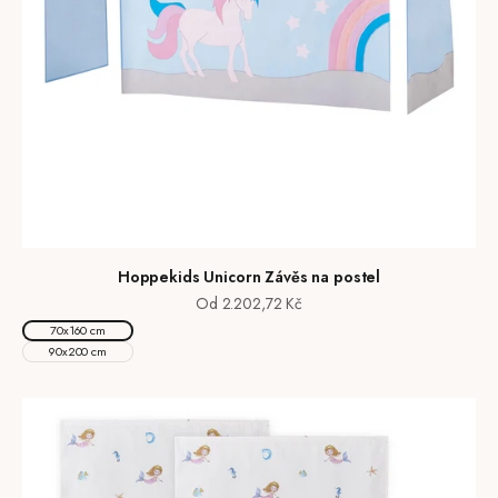
Hoppekids Unicorn Závěs na postel
Prodejní cena
Od 2.202,72 Kč
70x160 cm
90x200 cm