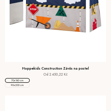
Hoppekids Construction Závěs na postel
Prodejní cena
Od 2.450,22 Kč
70x160 cm
90x200 cm