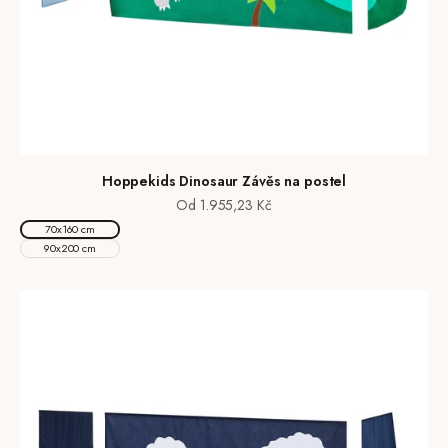
Hoppekids Dinosaur Závěs na postel
Prodejní cena
Od 1.955,23 Kč
70x160 cm
90x200 cm