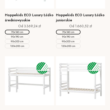
Hoppekids ECO Luxury Łóżko
Hoppekids ECO Luxury Łóżko
średniowysokie
juniorskie
Cena promocyjna
Cena promocyjna
Od 3.369,24 zł
Od 1.660,52 zł
70x160 cm
70x160 cm
90x190 cm
90x190 cm
90x200 cm
90x200 cm
120x200 cm
120x200 cm