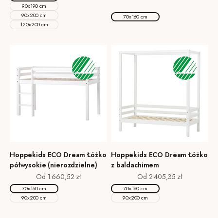
Dove Grey
90x190 cm
Natural
90x200 cm
70x160 cm
120x200 cm
Hoppekids ECO Dream Łóżko
Hoppekids ECO Dream Łóżko
półwysokie (nierozdzielne)
z baldachimem
Cena promocyjna
Cena promocyjna
Od 1.660,52 zł
Od 2.405,35 zł
70x160 cm
70x160 cm
90x200 cm
90x200 cm