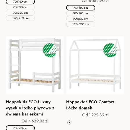
Cena promocyjna
Od 4.552,20 zł
70x160 cm
90x190 cm
70x160 cm
90x200 cm
90x190 cm
120x200 cm
90x200 cm
120x200 cm
Hoppekids ECO Luxury
Hoppekids ECO Comfort
wysokie łóżko piętrowe z
Łóżko domek
dwiema barierkami
Cena promocyjna
Od 1.222,39 zł
Cena promocyjna
Od 4.639,83 zł
Biały
70x160 cm