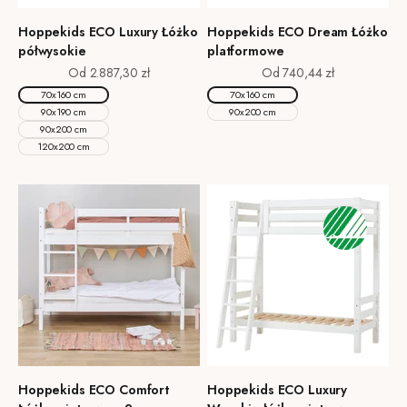
Hoppekids ECO Luxury Łóżko
Hoppekids ECO Dream Łóżko
półwysokie
platformowe
Cena promocyjna
Cena promocyjna
Od 2.887,30 zł
Od 740,44 zł
70x160 cm
70x160 cm
90x190 cm
90x200 cm
90x200 cm
120x200 cm
Hoppekids ECO Comfort
Hoppekids ECO Luxury