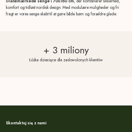
svanemærkede senge i 70x160 cm
, der kombinerer sikkerhed,
komfort og tidløst nordisk design. Med modulære muligheder og fri
fragt er vores senge skabt til at gøre både børn og forældre glade.
+ 3 miliony
Łóżka dziecięce dla zadowolonych klientów
Skontaktuj się z nami