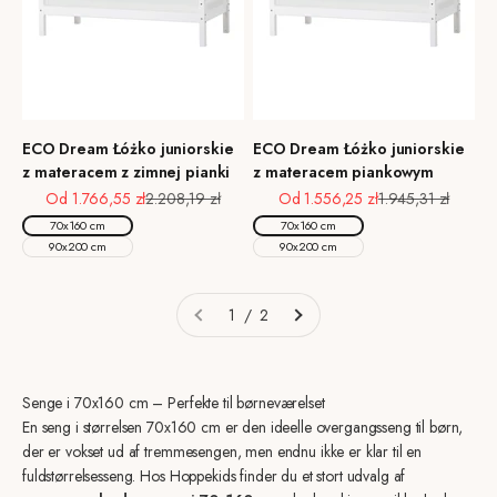
ECO Dream Łóżko juniorskie
ECO Dream Łóżko juniorskie
z materacem z zimnej pianki
z materacem piankowym
Cena promocyjna
Cena regularna
Cena promocyjna
Cena regularna
Od 1.766,55 zł
2.208,19 zł
Od 1.556,25 zł
1.945,31 zł
70x160 cm
70x160 cm
90x200 cm
90x200 cm
1 / 2
Senge i 70x160 cm – Perfekte til børneværelset
En seng i størrelsen 70x160 cm er den ideelle overgangsseng til børn,
der er vokset ud af tremmesengen, men endnu ikke er klar til en
fuldstørrelsesseng. Hos Hoppekids finder du et stort udvalg af