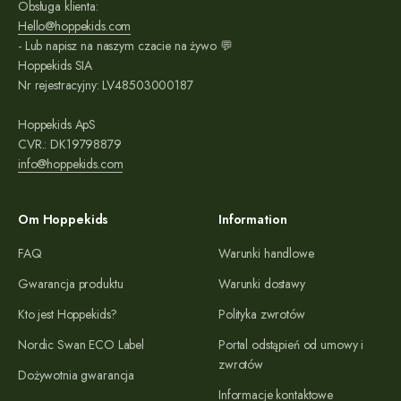
Obsługa klienta:
Hello@hoppekids.com
- Lub napisz na naszym czacie na żywo 💬
Hoppekids SIA
Nr rejestracyjny: LV48503000187
Hoppekids ApS
CVR.: DK19798879
info@hoppekids.com
Om Hoppekids
Information
FAQ
Warunki handlowe
Gwarancja produktu
Warunki dostawy
Kto jest Hoppekids?
Polityka zwrotów
Nordic Swan ECO Label
Portal odstąpień od umowy i
zwrotów
Dożywotnia gwarancja
Informacje kontaktowe