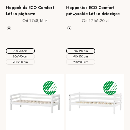
Hoppekids ECO Comfort
Hoppekids ECO Comfort
Łóżko piętrowe
półwysokie Łóżko dziecięce
Cena promocyjna
Cena promocyjna
Od 1.748,15 zł
Od 1.266,20 zł
Biały
Biały
Pale Green
Pale Green
Natural Wood
Natural Wood
Dove Grey
Dove Grey
70x160 cm
70x160 cm
90x190 cm
90x190 cm
90x200 cm
90x200 cm