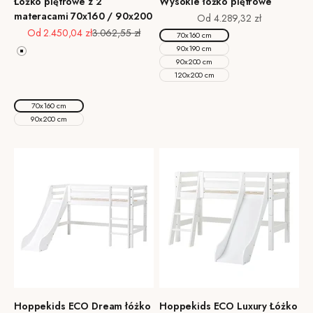
Łóżko piętrowe z 2
Wysokie łóżko piętrowe
materacami 70x160 / 90x200
Cena promocyjna
Od 4.289,32 zł
Cena promocyjna
Cena regularna
Od 2.450,04 zł
3.062,55 zł
70x160 cm
90x190 cm
Biały
90x200 cm
Pale Green
120x200 cm
Natural Wood
Dove Grey
70x160 cm
90x200 cm
Hoppekids ECO Dream łóżko
Hoppekids ECO Luxury Łóżko