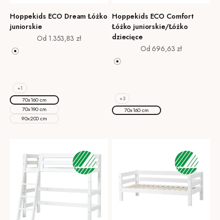
Hoppekids ECO Dream Łóżko
Hoppekids ECO Comfort
juniorskie
Łóżko juniorskie/Łóżko
dziecięce
Cena promocyjna
Od 1.353,83 zł
Cena promocyjna
Od 696,63 zł
Biały
Smoked Pearl
Biały
Pale Rose
Natural Wood
Pale Green
Pale Rose
+1
Pale Green
+3
70x160 cm
70x190 cm
70x160 cm
90x200 cm