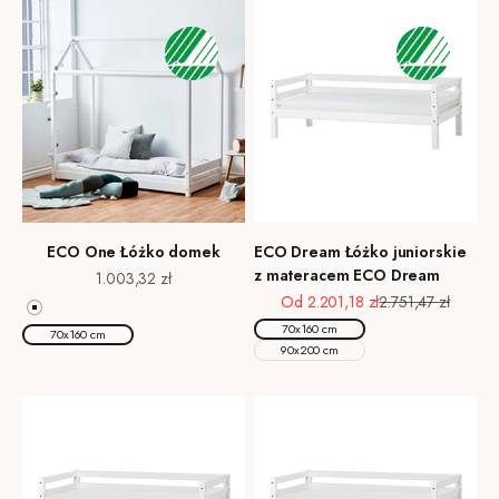
ECO One Łóżko domek
ECO Dream Łóżko juniorskie
z materacem ECO Dream
Cena promocyjna
1.003,32 zł
Cena promocyjna
Cena regularna
Od 2.201,18 zł
2.751,47 zł
Biały
70x160 cm
70x160 cm
90x200 cm