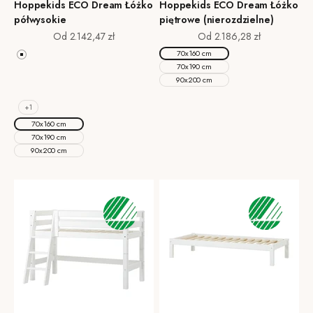
Hoppekids ECO Dream Łóżko
Hoppekids ECO Dream Łóżko
półwysokie
piętrowe (nierozdzielne)
Cena promocyjna
Cena promocyjna
Od 2.142,47 zł
Od 2.186,28 zł
70x160 cm
Biały
70x190 cm
Smoked Pearl
90x200 cm
Pale Rose
Pale Green
+1
70x160 cm
70x190 cm
90x200 cm