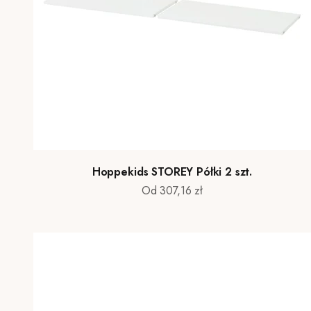
Hoppekids STOREY Półki 2 szt.
Cena promocyjna
Od 307,16 zł