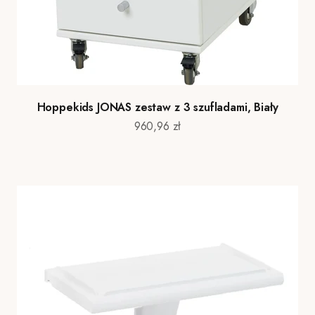
Hoppekids JONAS zestaw z 3 szufladami, Biały
Cena promocyjna
960,96 zł