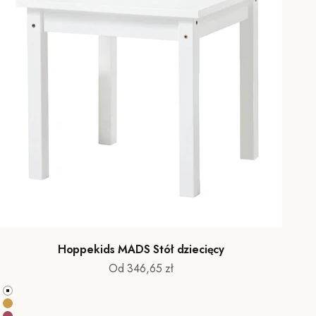
Hoppekids MADS Stół dziecięcy
Cena promocyjna
Od 346,65 zł
Biały
Autumn Yellow