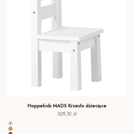
Hoppekids MADS Krzesło dziecięce
Cena promocyjna
329,10 zł
Biały
Autumn Yellow