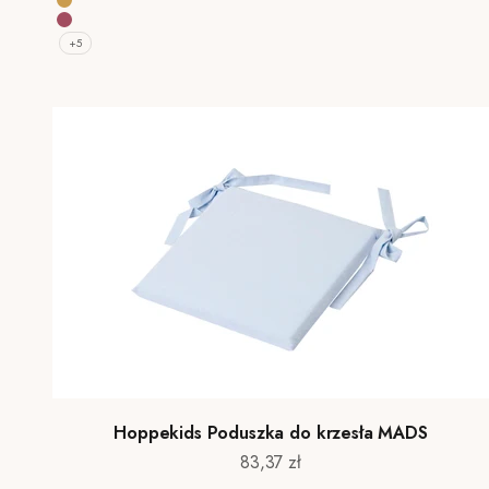
Autumn Yellow
Baroque Rose
+5
Hoppekids Poduszka do krzesła MADS
Cena promocyjna
83,37 zł