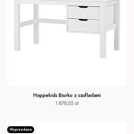
Hoppekids Biurko z szufladami
Cena promocyjna
1.878,05 zł
Wyprzedane