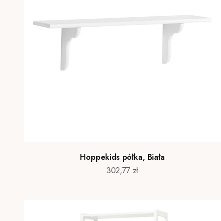
Hoppekids półka, Biała
Cena promocyjna
302,77 zł