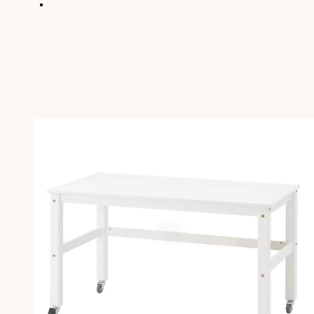
Niebieski
Czerwony