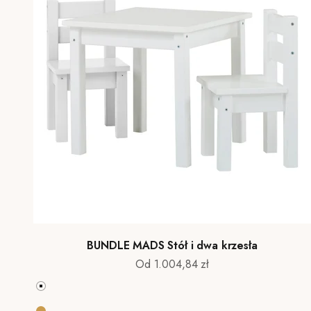
BUNDLE MADS Stół i dwa krzesła
Cena promocyjna
Od 1.004,84 zł
Biały
Natural wood