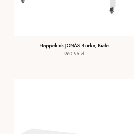
Hoppekids JONAS Biurko, Białe
Cena promocyjna
960,96 zł