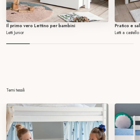
Il primo vero Lettino per bambini
Pratico e sa
Letti Junior
Letti a castello
Aggiorna la camera dei bambini con tessili per la letto
Hoppekids universo tessile
Scopri i nostri universi
Temi tessili