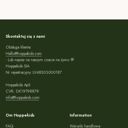
Skontaktuj się z nami
Obsługa klienta:
Hello@hoppekids.com
- Lub napisz na naszym czacie na żywo 💬
Hoppekids SIA
Nr rejestracyjny: LV48503000187
Hoppekids ApS
CVR.: DK19798879
info@hoppekids.com
Om Hoppekids
Information
FAQ
Warunki handlowe