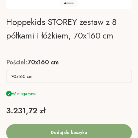
Przejdź do elementu 1
Przejdź do elementu 2
Przejdź do elementu 3
Przejdź do elementu 4
Przejdź do elementu 5
Hoppekids STOREY zestaw z 8
półkami i łóżkiem, 70x160 cm
Pościel:
70x160 cm
70x160 cm
W magazynie
Cena promocyjna
3.231,72 zł
Dodaj do koszyka