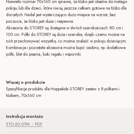
Niewielki rozmiar 70x160 cm sprawia, że łóżko jest idealne do małego
pokoju lub dla dzieci, które nie są jeszcze całkiem gotowe na łóżko dla
dorosłych. Nadal jest wystarczająco dużo miejsca na wzrost, bez
poczucia, że łóżko jest duże i niepewne.
Akcesoria do STOREY są dostępne w dwóch szerokościach: 80 cm i
100 cm. Półki do STOREY są duże i szerokie, dzięki czemu można na
nich przechowywać wszystko, co można znaleźć w pokoju dziecięcym.
Kombinacje i pozostałe akcesoria można kupić osobno, np. dodatkowe
półki, blat do pisania, boki regału i wsporniki.
Więcej o produkcie
Specyfikacje produktu dla Hoppekids STOREY zestaw z 8 półkami i
łóżkiem, 70x160 cm
Instrukcja montażu
STO-20-07M
PDF