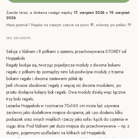
Zamów teraz, a dostawa nastąpi między
17. sierpień 2026
a
19. sierpień
2026
.
Masz pytania? Napisz na naszym czacie na żywo 💬, mówimy po polsku 💚
SKU: STO-20-07M
Sekcja z łóżkiem i 8 półkami z systemu przechowywania STOREY od
Hoppekids.
Regały buduje się, tworząc pojedyncze moduły z dwoma bokami
regału z półkami itp. pomiędzy nimi lub podwójne moduły z trzema
bokami regału i dwoma zestawami półek itp.
Jeśli chcecie zbudować regały z więcej niż dwoma modułami, po
prostu dodajcie kolejny bok regału. Dwa moduły dzielą więc łącznie
trzy boki regału.
Leżanka Hoppekids w rozmiarze 70x160 cm może być używana
zarówno jako dodatkowe miejsce do spania, jak i po dodaniu kilku
poduszek oraz innych miękkich rzeczy jako sofa i kącik do czytania w
ciągu dnia. Pod łóżkiem jest dużo miejsca do przechowywania – np. z
dużymi, pojemnymi szufladami na kółkach od Hoppekids.