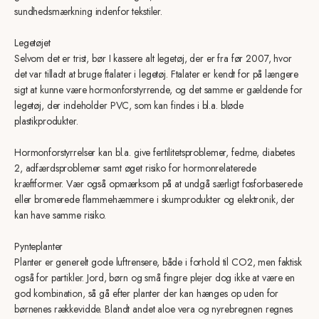
sundhedsmærkning indenfor tekstiler.
Legetøjet
Selvom det er trist, bør I kassere alt legetøj, der er fra før 2007, hvor
det var tilladt at bruge ftalater i legetøj. Ftalater er kendt for på længere
sigt at kunne være hormonforstyrrende, og det samme er gældende for
legetøj, der indeholder PVC, som kan findes i bl.a. bløde
plastikprodukter.
Hormonforstyrrelser kan bl.a. give fertilitetsproblemer, fedme, diabetes
2, adfærdsproblemer samt øget risiko for hormonrelaterede
kræftformer. Vær også opmærksom på at undgå særligt fosforbaserede
eller bromerede flammehæmmere i skumprodukter og elektronik, der
kan have samme risiko.
Pynteplanter
Planter er generelt gode luftrensere, både i forhold til CO2, men faktisk
også for partikler. Jord, børn og små fingre plejer dog ikke at være en
god kombination, så gå efter planter der kan hænges op uden for
børnenes rækkevidde. Blandt andet aloe vera og nyrebregnen regnes