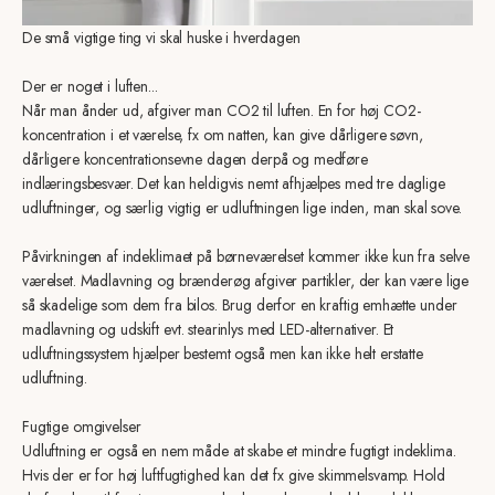
De små vigtige ting vi skal huske i hverdagen
Der er noget i luften...
Når man ånder ud, afgiver man CO2 til luften. En for høj CO2-
koncentration i et værelse, fx om natten, kan give dårligere søvn,
dårligere koncentrationsevne dagen derpå og medføre
indlæringsbesvær. Det kan heldigvis nemt afhjælpes med tre daglige
udluftninger, og særlig vigtig er udluftningen lige inden, man skal sove.
Påvirkningen af indeklimaet på børneværelset kommer ikke kun fra selve
værelset. Madlavning og brænderøg afgiver partikler, der kan være lige
så skadelige som dem fra bilos. Brug derfor en kraftig emhætte under
madlavning og udskift evt. stearinlys med LED-alternativer. Et
udluftningssystem hjælper bestemt også men kan ikke helt erstatte
udluftning.
Fugtige omgivelser
Udluftning er også en nem måde at skabe et mindre fugtigt indeklima.
Hvis der er for høj luftfugtighed kan det fx give skimmelsvamp. Hold