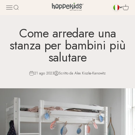
Salta al contenuto
Apri il menu di navigazione
Mostra il menu di ricerca
Mostra i
Come arredare una
stanza per bambini più
salutare
21 ago 2023
Scritto da Alex Kiszka-Kanowitz