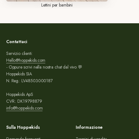
Lettini per bambini
Contattaci
Servizio clienti:
Hello@hoppekids.com
- Oppure scrivi nella nostra chat dal vivo 💬
Hoppekids SIA
N. Reg.: LV48503000187
Hoppekids ApS
CVR.: DK19798879
info@hoppekids.com
Sulla Hoppekids
Informazione
Domande frequenti
Termini di vendita