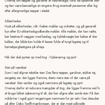
Overvej om tæpper og gardiner er nødvendige, fordi de opsamler støv
og kan være besværlige at rengøre. Brug eventuelt persienner eller kig
efter allergivenlige tæpper i stedet.
Sikkerheden
Husk på sikkerheden, når I køber møbler og indretter, og gå generelt
kun efter EU-sikkerhedsgodkendte møbler. Alle møbler, der kan vælte,
bør fæstnes til væggen med beslag, og hyldeknægte bør købes af den
kaliber, der både kan holde til kasser fulde af tungt legetøj og til
børnebjergbestigere på afveje.
Når der skal pyntes op med ting - Opbevaring og pynt
Støv på værelset
Som I ved afgiver tekstiler støv. Des flere tæpper, gardiner, stykker tøj,
sengetøj osv. der ligger fremme, desto mere støv vil der være på
værelset. Støv samler sig også nemmere på legetøj og pynt.
Overvej derfor at reducere mængden af ting, der ligger fremme ved fx
at bruge lukket opbevaring til alt, der kan afgive eller samle støv. På den
måde har I også gjort rengøringen nemmere for jer selv. I kan desuden
gå efter Oeko-Tex®-mærkningen, der er den mest udbredte