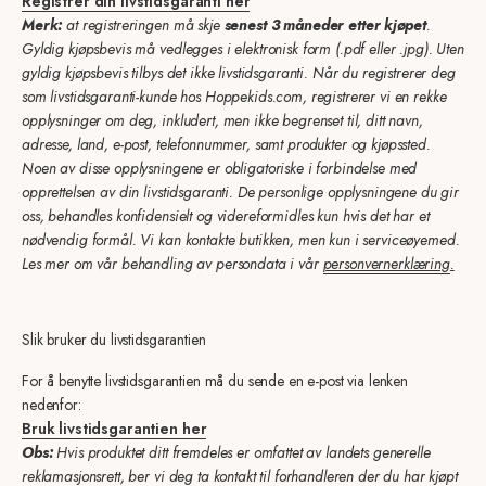
Registrér din livstidsgaranti her
Merk:
at registreringen må skje
senest 3 måneder etter kjøpet
.
Gyldig kjøpsbevis må vedlegges i elektronisk form (.pdf eller .jpg). Uten
gyldig kjøpsbevis tilbys det ikke livstidsgaranti. Når du registrerer deg
som livstidsgaranti-kunde hos Hoppekids.com, registrerer vi en rekke
opplysninger om deg, inkludert, men ikke begrenset til, ditt navn,
adresse, land, e-post, telefonnummer, samt produkter og kjøpssted.
Noen av disse opplysningene er obligatoriske i forbindelse med
opprettelsen av din livstidsgaranti. De personlige opplysningene du gir
oss, behandles konfidensielt og videreformidles kun hvis det har et
nødvendig formål. Vi kan kontakte butikken, men kun i serviceøyemed.
Les mer om vår behandling av persondata i vår
personvernerklæring
.
Slik bruker du livstidsgarantien
For å benytte livstidsgarantien må du sende en e-post via lenken
nedenfor:
Bruk livstidsgarantien her
Obs:
Hvis produktet ditt fremdeles er omfattet av landets generelle
reklamasjonsrett, ber vi deg ta kontakt til forhandleren der du har kjøpt