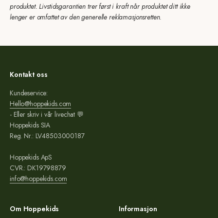
produktet. Livstidsgarantien trer først i kraft når produktet ditt ikke
lenger er omfattet av den generelle reklamasjonsretten.
Kontakt oss
Kundeservice:
Hello@hoppekids.com
- Eller skriv i vår livechat 💬
Hoppekids SIA
Reg. Nr.: LV48503000187
Hoppekids ApS
CVR.: DK19798879
info@hoppekids.com
Om Hoppekids
Informasjon