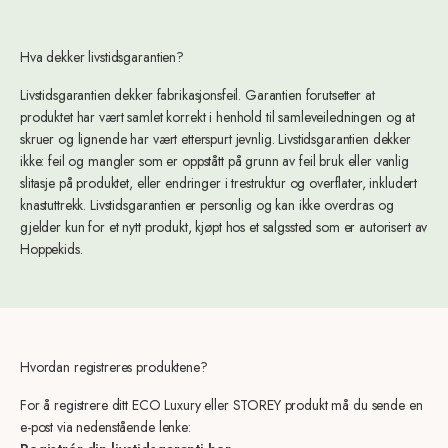
Hva dekker livstidsgarantien?
Livstidsgarantien dekker fabrikasjonsfeil. Garantien forutsetter at
produktet har vært samlet korrekt i henhold til samleveiledningen og at
skruer og lignende har vært etterspurt jevnlig. Livstidsgarantien dekker
ikke: feil og mangler som er oppstått på grunn av feil bruk eller vanlig
slitasje på produktet, eller endringer i trestruktur og overflater, inkludert
knastuttrekk. Livstidsgarantien er personlig og kan ikke overdras og
gjelder kun for et nytt produkt, kjøpt hos et salgssted som er autorisert av
Hoppekids.
Hvordan registreres produktene?
For å registrere ditt ECO Luxury eller STOREY produkt må du sende en
e-post via nedenstående lenke: