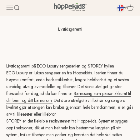
Hopp til innhold
Åbn navigationsmenu
Åbn søgefunktion
Åbn in
Livstidsgaranti
Livstidsgaranti på ECO Luxury sengeserien og STOREY hyllen
ECO Luxury er luksus sengeserien fra Hoppekids. I serien finner du
høyere komfort, enda bedre sikkerhet, lengre holdbarhet og et nesten
uendelig utvalg av modeller og tilbehør. Det store utvalget gir stor
fleksibilitet for deg, så du kan finne en
Barneseng som passer akkurat til
ditt barn og ditt barnerom.
Det store utvalget av tilbehør og sengens
kvalitet gjør at sengen kan brukes gjennom hele barndommen, eller gå i
arv til lillesøster eller lillebror.
STOREY er det fleksible reolsystemet fra Hoppekids. Systemet bygges
opp i seksjoner, slik at man helt selv kan bestemme lengden på sitt
system, hvilket tilbehør man ønsker og hvordan det hele skal settes