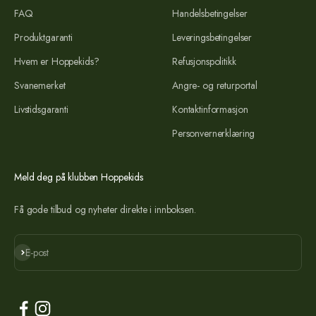
FAQ
Handelsbetingelser
Produktgaranti
Leveringsbetingelser
Hvem er Hoppekids?
Refusjonspolitikk
Svanemerket
Angre- og returportal
Livstidsgaranti
Kontaktinformasjon
Personvernerklæring
Meld deg på klubben Hoppekids
Få gode tilbud og nyheter direkte i innboksen.
Abonner
E-post