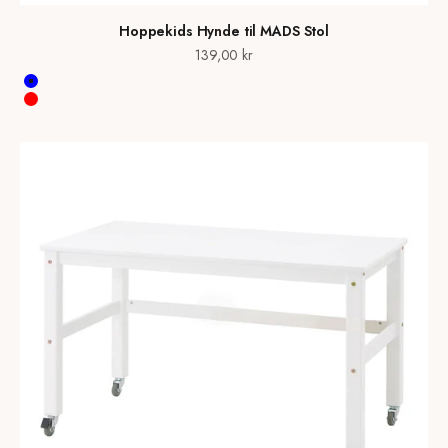
Hoppekids Hynde til MADS Stol
Salgspris
139,00 kr
Blue
Red