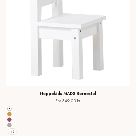
Hoppekids MADS Børnestol
Salgspris
Fra 349,00 kr
Hvid
Autumn Yellow
Baroque Rose
Dove Grey
+5