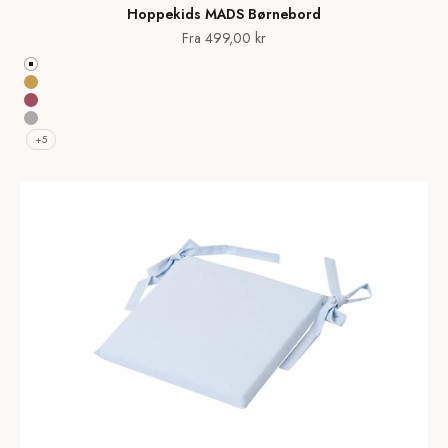
Hoppekids MADS Børnebord
Salgspris
Fra 499,00 kr
Hvid
Autumn Yellow
Baroque Rose
Dove Grey
+5