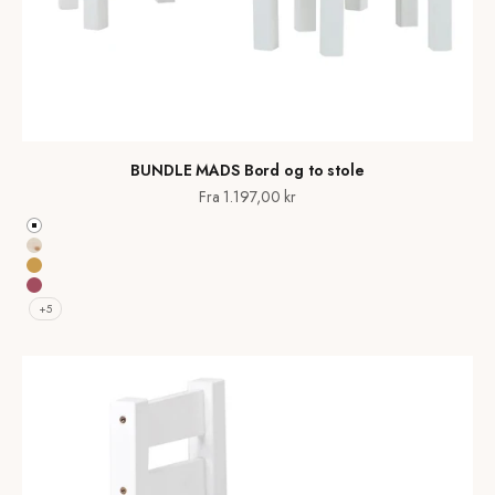
BUNDLE MADS Bord og to stole
Salgspris
Fra 1.197,00 kr
Hvid
Natural wood
Autumn Yellow
Baroque Rose
+5