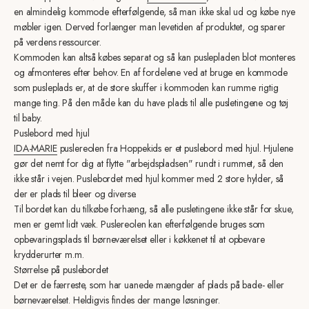
en almindelig kommode efterfølgende, så man ikke skal ud og købe nye
møbler igen. Derved forlænger man levetiden af produktet, og sparer
på verdens ressourcer.
Kommoden kan altså købes separat og så kan puslepladen blot monteres
og afmonteres efter behov. En af fordelene ved at bruge en kommode
som pusleplads er, at de store skuffer i kommoden kan rumme rigtig
mange ting. På den måde kan du have plads til alle pusletingene og tøj
til baby.
Puslebord med hjul
IDA-MARIE
puslereolen fra Hoppekids er et puslebord med hjul. Hjulene
gør det nemt for dig at flytte "arbejdspladsen" rundt i rummet, så den
ikke står i vejen. Puslebordet med hjul kommer med 2 store hylder, så
der er plads til bleer og diverse.
Til bordet kan du tilkøbe forhæng, så alle pusletingene ikke står for skue,
men er gemt lidt væk. Puslereolen kan efterfølgende bruges som
opbevaringsplads til børneværelset eller i køkkenet til at opbevare
krydderurter m.m.
Størrelse på puslebordet
Det er de færreste, som har uanede mængder af plads på bade- eller
børneværelset. Heldigvis findes der mange løsninger.