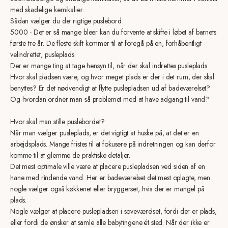
med skadelige kemikalier.
Sådan vælger du det rigtige puslebord
5000 - Det er så mange bleer kan du forvente at skifte i løbet af barnets
første tre år. De fleste skift kommer til at foregå på en, forhåbentligt
velindrettet, pusleplads.
Der er mange ting at tage hensyn til, når der skal indrettes pusleplads.
Hvor skal pladsen være, og hvor meget plads er der i det rum, der skal
benyttes? Er det nødvendigt at flytte puslepladsen ud af badeværelset?
Og hvordan ordner man så problemet med at have adgang til vand?
Hvor skal man stille puslebordet?
Når man vælger pusleplads, er det vigtigt at huske på, at det er en
arbejdsplads. Mange fristes til at fokusere på indretningen og kan derfor
komme til at glemme de praktiske detaljer.
Det mest optimale ville være at placere puslepladsen ved siden af en
hane med rindende vand. Her er badeværelset det mest oplagte, men
nogle vælger også køkkenet eller bryggerset, hvis der er mangel på
plads.
Nogle vælger at placere puslepladsen i soveværelset, fordi der er plads,
eller fordi de ønsker at samle alle babytingene ét sted. Når der ikke er