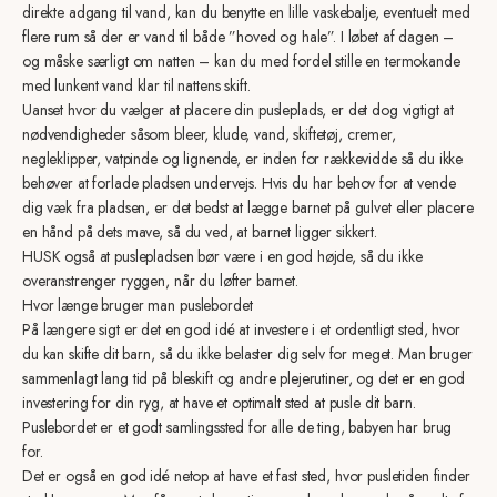
direkte adgang til vand, kan du benytte en lille vaskebalje, eventuelt med
flere rum så der er vand til både ”hoved og hale”. I løbet af dagen –
og måske særligt om natten – kan du med fordel stille en termokande
med lunkent vand klar til nattens skift.
Uanset hvor du vælger at placere din pusleplads, er det dog vigtigt at
nødvendigheder såsom bleer, klude, vand, skiftetøj, cremer,
negleklipper, vatpinde og lignende, er inden for rækkevidde så du ikke
behøver at forlade pladsen undervejs. Hvis du har behov for at vende
dig væk fra pladsen, er det bedst at lægge barnet på gulvet eller placere
en hånd på dets mave, så du ved, at barnet ligger sikkert.
HUSK også at puslepladsen bør være i en god højde, så du ikke
overanstrenger ryggen, når du løfter barnet.
Hvor længe bruger man puslebordet
På længere sigt er det en god idé at investere i et ordentligt sted, hvor
du kan skifte dit barn, så du ikke belaster dig selv for meget. Man bruger
sammenlagt lang tid på bleskift og andre plejerutiner, og det er en god
investering for din ryg, at have et optimalt sted at pusle dit barn.
Puslebordet er et godt samlingssted for alle de ting, babyen har brug
for.
Det er også en god idé netop at have et fast sted, hvor pusletiden finder