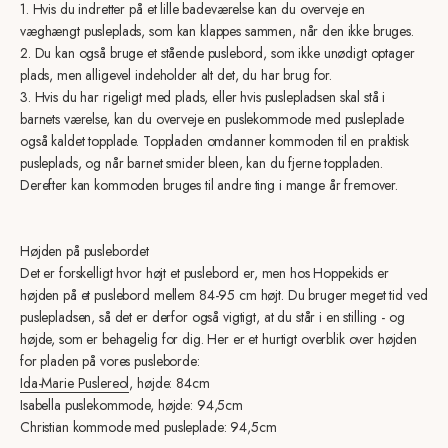
1. Hvis du indretter på et lille badeværelse kan du overveje en
væghængt pusleplads, som kan klappes sammen, når den ikke bruges.
2. Du kan også bruge et stående puslebord, som ikke unødigt optager
plads, men alligevel indeholder alt det, du har brug for.
3. Hvis du har rigeligt med plads, eller hvis puslepladsen skal stå i
barnets værelse, kan du overveje en puslekommode med pusleplade
også kaldet topplade. Toppladen omdanner kommoden til en praktisk
pusleplads, og når barnet smider bleen, kan du fjerne toppladen.
Derefter kan kommoden bruges til andre ting i mange år fremover.
Højden på puslebordet
Det er forskelligt hvor højt et puslebord er, men hos Hoppekids er
højden på et puslebord mellem 84-95 cm højt. Du bruger meget tid ved
puslepladsen, så det er derfor også vigtigt, at du står i en stilling - og
højde, som er behagelig for dig. Her er et hurtigt overblik over højden
for pladen på vores pusleborde:
Ida-Marie Puslereol
, højde: 84cm
Isabella puslekommode, højde: 94,5cm
Christian kommode med pusleplade: 94,5cm