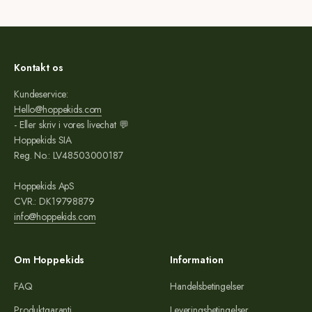
Kontakt os
Kundeservice:
Hello@hoppekids.com
- Eller skriv i vores livechat 💬
Hoppekids SIA
Reg. No.: LV48503000187
Hoppekids ApS
CVR.: DK19798879
info@hoppekids.com
Om Hoppekids
Information
FAQ
Handelsbetingelser
Produktgaranti
Leveringsbetingelser