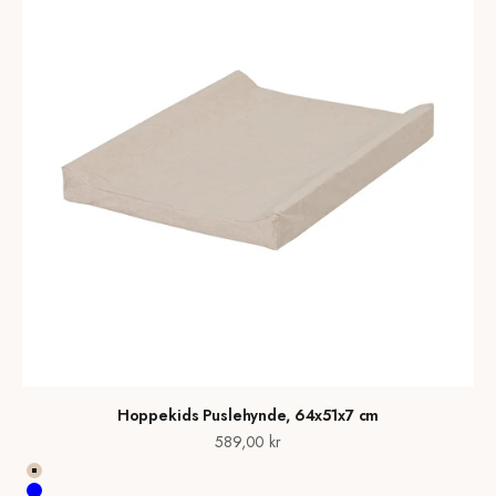
Hoppekids Puslehynde, 64x51x7 cm
Salgspris
589,00 kr
Frappé SAND