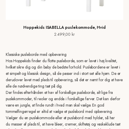
Hoppekids ISABELLA puslekommode, Hvid
Salgspris
2.499,00 kr
Klassiske pusleborde med opbevaring
Hos Hoppekids finder du flotte pusleborde, som er lavet i høj kvalitet,
hvilket sikre dig og din baby de bedste forhold. Puslebordene er lavet i
et simpelt og klassisk design, så de passer ind i stort set alle hjem. De er
derudover lavet med plads til opbevaring, så det er nemt for dig at have
alle de nødvendige ting tæt på dig.
Der findes efterhånden et hav af forskellige pusleborde, alt lige fra
puslekommoder, til reoler og endda i forskellige farver. Det kan derfor
være en jungle, at finde rundt i hvad man skal vælge. En god
tommelfingerregel er altid at vælge et puslebord med opbevaring.
Vælger du en puslekommode eller et puslebord med hylder, så har
du masser af plads til, at have bleer, cremer, skiftetøj og vaskeklude tæt