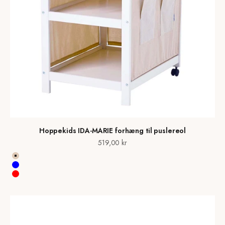
Hoppekids IDA-MARIE forhæng til puslereol
Salgspris
519,00 kr
Frappé SAND
Blue
Red