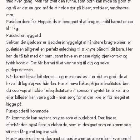
sted hver gang. Man får øvet den rutine, som børn kan nyde så godt af
og så er det en god måde at holde styr på bleer, stofbleer, tandbørste
mm.
Puslebordene fra Hoppekids er beregnet til at bruges, indtil barnet er op
til 11kg.
Pusletid er hyggetid
Selvom det sjældent er decideret hyggeligt at håndtere brugte bleer, er
pusletiden alligevel en perfekt anledning til at knytte bånd til dit barn. Her
kan du få talt med dit barn, samt have en masse vigtig øjenkontakt og
fysisk kontakt. Det får barnet til at vænne sig til dig og selve
pusleprocessen.
Når barnet bliver lidt større – og mere rastløs – er det en god ide at
have lidt legetøj ved hånden. For at have fokus på jeres kvalitetstid bør
du overveje at holde ”arbejdsstationen” sparsomt pyntet. En enkelt uro
eller billeder kan være godt - men sørg for at der ikke er for meget at
kigge på.
Pusleplade til kommode
En kommode kan sagtens bruges som et puslebord. Der findes
efterhånden også flere pusleborde, som er designet som en kommode,
så man får gemt tingene væk.
Hos Hoppekids har vi designet en
puslekommode
, som kan laves om til