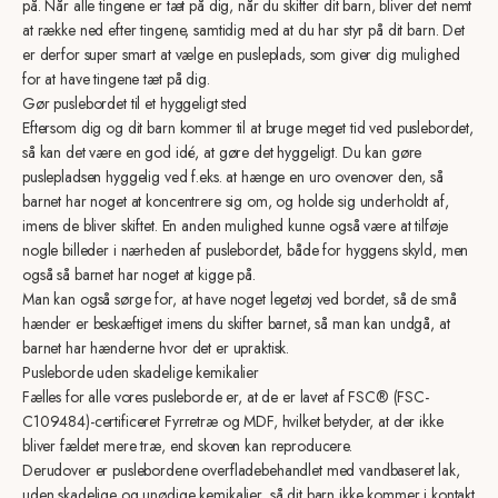
på. Når alle tingene er tæt på dig, når du skifter dit barn, bliver det nemt
at række ned efter tingene, samtidig med at du har styr på dit barn. Det
er derfor super smart at vælge en pusleplads, som giver dig mulighed
for at have tingene tæt på dig.
Gør puslebordet til et hyggeligt sted
Eftersom dig og dit barn kommer til at bruge meget tid ved puslebordet,
så kan det være en god idé, at gøre det hyggeligt. Du kan gøre
puslepladsen hyggelig ved f.eks. at hænge en uro ovenover den, så
barnet har noget at koncentrere sig om, og holde sig underholdt af,
imens de bliver skiftet. En anden mulighed kunne også være at tilføje
nogle billeder i nærheden af puslebordet, både for hyggens skyld, men
også så barnet har noget at kigge på.
Man kan også sørge for, at have noget legetøj ved bordet, så de små
hænder er beskæftiget imens du skifter barnet, så man kan undgå, at
barnet har hænderne hvor det er upraktisk.
Pusleborde uden skadelige kemikalier
Fælles for alle vores pusleborde er, at de er lavet af FSC® (FSC-
C109484)-certificeret Fyrretræ og MDF, hvilket betyder, at der ikke
bliver fældet mere træ, end skoven kan reproducere.
Derudover er puslebordene overfladebehandlet med vandbaseret lak,
uden skadelige og unødige kemikalier, så dit barn ikke kommer i kontakt