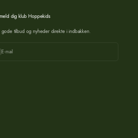
lmeld dig klub Hoppekids
 gode tilbud og nyheder direkte i indbakken.
onnér
E-mail