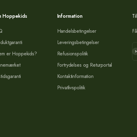
 Hoppekids
Information
Ti
Q
Handelsbetingelser
Få
duktgaranti
Leveringsbetingelser
Ab
em er Hoppekids?
Refusionspolitik
anemærket
Fortrydelses og Returportal
stidsgaranti
Kontaktinformation
Privatlivspolitik