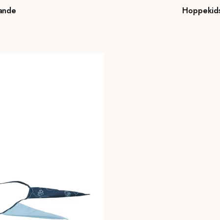
lande
Hoppekids