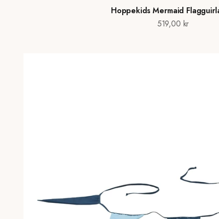
Hoppekids Mermaid Flagguir
Salgspris
519,00 kr