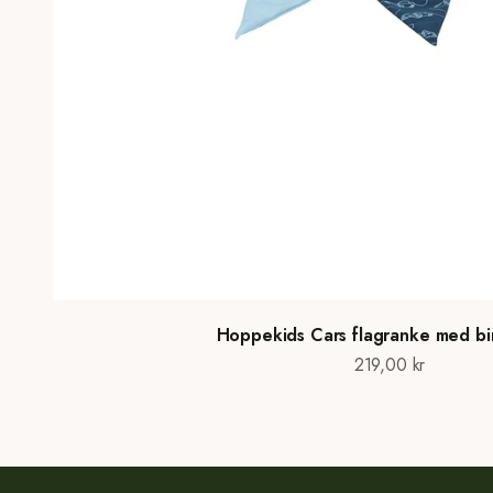
Hoppekids Cars flagranke med b
Salgspris
219,00 kr