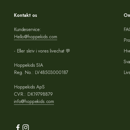
Kontakt os
Om
Kundeservice:
FA
Hello@hoppekids.com
Pro
- Eller skriv i vores livechat 💬
Hv
Sv
Hoppekids SIA
Reg. No.: LV48503000187
Liv
Hoppekids ApS
CVR.: DK19798879
info@hoppekids.com