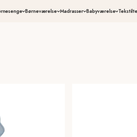
ørnesenge
Børneværelse
Madrasser
Babyværelse
Tekstil