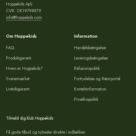
Hoppekids ApS
CVR.: DK19798879
info@hoppekids.com
Om Hoppekids
Information
FAQ
Handelsbetingelser
Produktgaranti
Leveringsbetingelser
Hvem er Hoppekids?
Refusionspolitik
Svanemærket
Fortrydelses og Returportal
Livstidsgaranti
Kontaktinformation
Privatlivspolitik
Tilmeld dig klub Hoppekids
Få gode tilbud og nyheder direkte i indbakken.