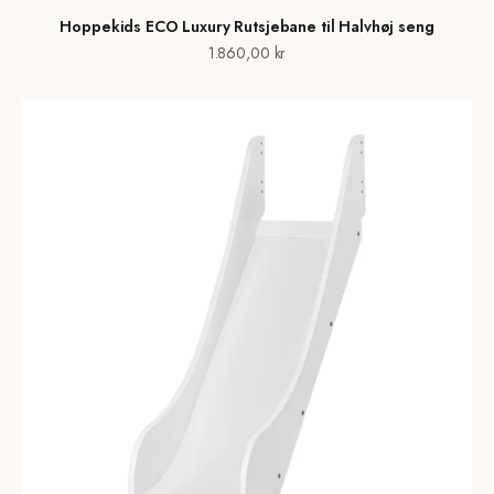
Hoppekids ECO Luxury Rutsjebane til Halvhøj seng
Salgspris
1.860,00 kr