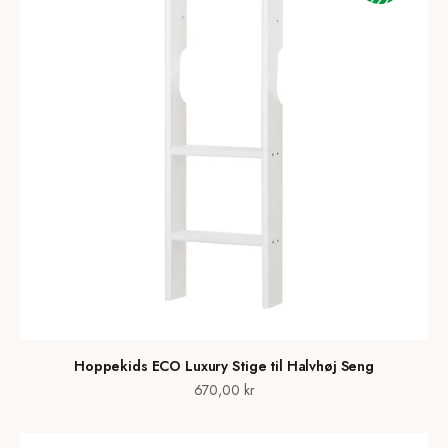
Hoppekids ECO Luxury Stige til Halvhøj Seng
Salgspris
670,00 kr