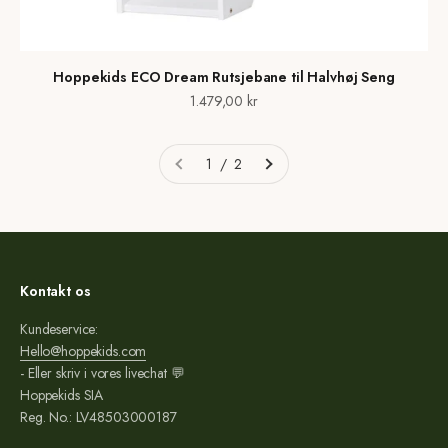
Hoppekids ECO Dream Rutsjebane til Halvhøj Seng
Salgspris
1.479,00 kr
1 / 2
Kontakt os
Kundeservice:
Hello@hoppekids.com
- Eller skriv i vores livechat 💬
Hoppekids SIA
Reg. No.: LV48503000187