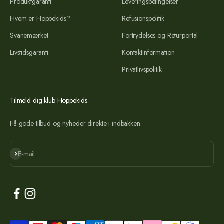
Produktgaranti
Leveringsbetingelser
Hvem er Hoppekids?
Refusionspolitik
Svanemærket
Fortrydelses og Returportal
Livstidsgaranti
Kontaktinformation
Privatlivspolitik
Tilmeld dig klub Hoppekids
Få gode tilbud og nyheder direkte i indbakken.
Abonnér
E-mail