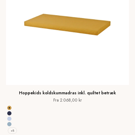
Hoppekids koldskummadras inkl. quiltet betræk
Salgspris
Fra 2.068,00 kr
Autumn Yellow
Patriot Blue
Cerulean BLUE
Dream Blue
+8