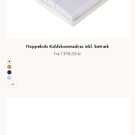
Hoppekids Koldskummadras inkl. betræk
Salgspris
Fra 1.918,00 kr
Hvid
Autumn Yellow
Patriot Blue
Cerulean BLUE
+8