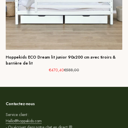
Hoppekids ECO Dream lit junior 90x200 cm avec tiroirs &
barrière de lit
Prix de vente
Prix normal
€470,40
€588,00
Contactez-nous
Service client :
Hello@hoppekids.com
- Ou écrivez dans notre chat en direct 💬