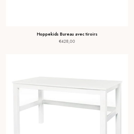
Hoppekids Bureau avec tiroirs
Prix de vente
€428,00