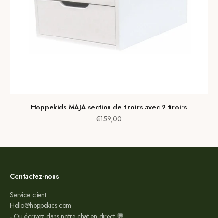
Hoppekids MAJA section de tiroirs avec 2 tiroirs
Prix de vente
€159,00
Contactez-nous
Service client :
Hello@hoppekids.com
- Ou écrivez dans notre chat en direct 💬