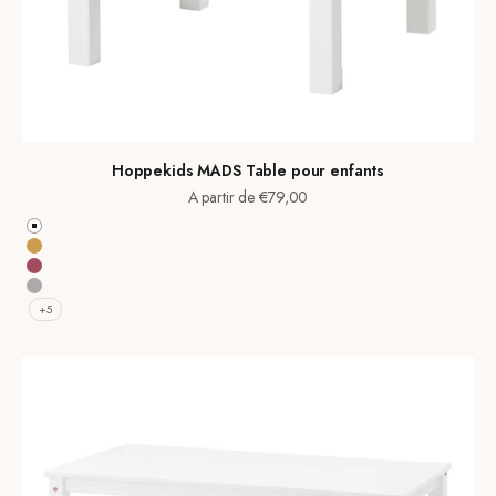
Hoppekids MADS Table pour enfants
Prix de vente
A partir de €79,00
Blanc
Autumn Yellow
Baroque Rose
Dove Grey
+5