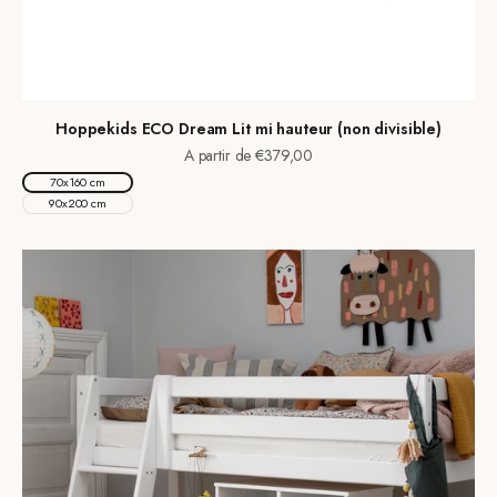
Hoppekids ECO Dream Lit mi hauteur (non divisible)
Prix de vente
A partir de €379,00
70x160 cm
90x200 cm