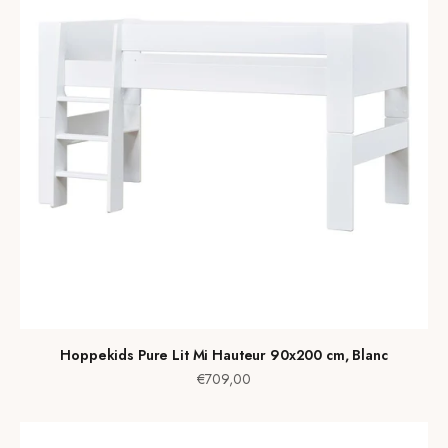
Hoppekids Pure Lit Mi Hauteur 90x200 cm, Blanc
Prix de vente
€709,00