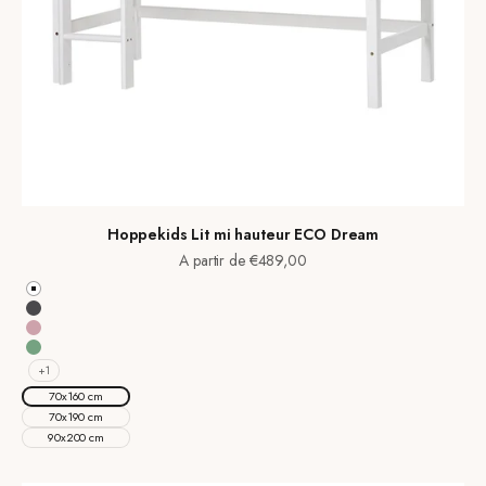
Hoppekids Lit mi hauteur ECO Dream
Prix de vente
A partir de €489,00
Blanc
Smoked Pearl
Pale Rose
Pale Green
+1
70x160 cm
70x190 cm
90x200 cm