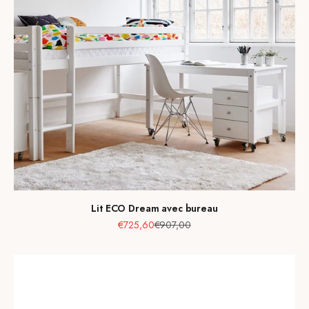
Lit ECO Dream avec bureau
Prix de vente
Prix normal
€725,60
€907,00