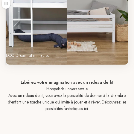
Tirer
ECO Dream Lit mi hauteur
ECO Dream Lit junior
Libérez votre imagination avec un rideau de lit
Hoppekids univers textile
Avec un rideau de lit, vous avez la possibilité de donner à la chambre
d'enfant une touche unique qui invite à jouer et à rêver. Découvrez les
possibilités fantastiques ici.
Unicorn
Dinosaur