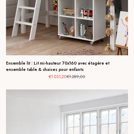
Ensemble lit : Lit mi-hauteur 70x160 avec étagère et
ensemble table & chaises pour enfants
Prix de vente
Prix normal
€1.031,20
€1.289,00