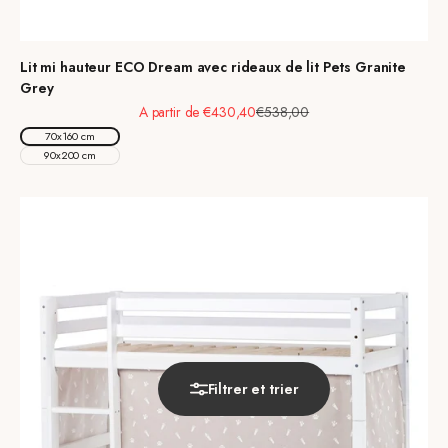
Lit mi hauteur ECO Dream avec rideaux de lit Pets Granite
Grey
Prix de vente
Prix normal
A partir de €430,40
€538,00
70x160 cm
90x200 cm
Filtrer et trier