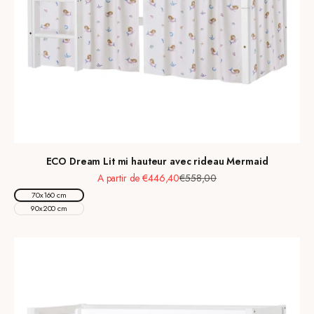
ECO Dream Lit mi hauteur avec rideau Mermaid
Prix de vente
Prix normal
A partir de €446,40
€558,00
70x160 cm
90x200 cm