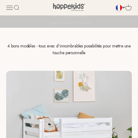
Passer au contenu
Ouvrir la navigation
Ouvrir la recherche
Voir le
Pour le stockage ou la construction de cabanes ? Découvrez
les ... populaires
Hoppekids Lits mi hauteur
4 bons modèles - tous avec d'innombrables possibilités pour mettre une
touche personnelle