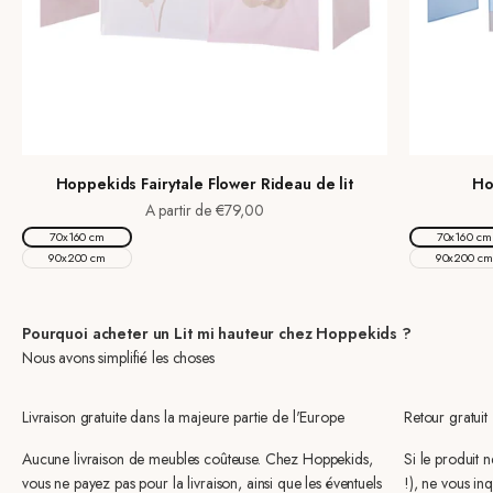
Hoppekids Fairytale Flower Rideau de lit
Ho
Prix de vente
A partir de €79,00
70x160 cm
70x160 cm
90x200 cm
90x200 cm
Pourquoi acheter un Lit mi hauteur chez Hoppekids ?
Nous avons simplifié les choses
Livraison gratuite dans la majeure partie de l'Europe
Retour gratuit
Aucune livraison de meubles coûteuse. Chez Hoppekids,
Si le produit 
vous ne payez pas pour la livraison, ainsi que les éventuels
!), ne vous inq