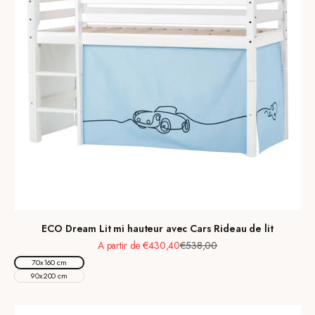
ECO Dream Lit mi hauteur avec Cars Rideau de lit
Prix de vente
Prix normal
A partir de €430,40
€538,00
70x160 cm
90x200 cm