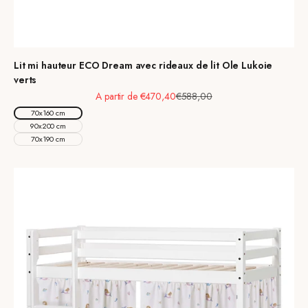
Lit mi hauteur ECO Dream avec rideaux de lit Ole Lukoie
verts
Prix de vente
Prix normal
A partir de €470,40
€588,00
70x160 cm
90x200 cm
70x190 cm