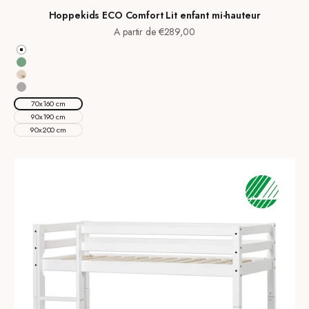
Hoppekids ECO Comfort Lit enfant mi-hauteur
Prix de vente
A partir de €289,00
Blanc
Pale Green
Natural Wood
Dove Grey
70x160 cm
90x190 cm
90x200 cm