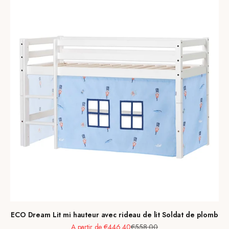
ECO Dream Lit mi hauteur avec rideau de lit Soldat de plomb
Prix de vente
Prix normal
A partir de €446,40
€558,00