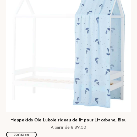
Hoppekids Ole Lukoie rideau de lit pour Lit cabane, Bleu
Prix de vente
A partir de €189,00
70x160 cm