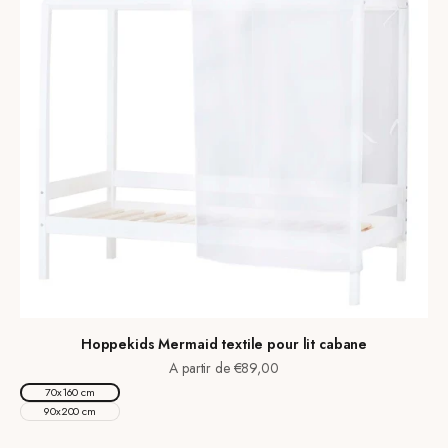
Hoppekids Mermaid textile pour lit cabane
Prix de vente
A partir de €89,00
70x160 cm
90x200 cm