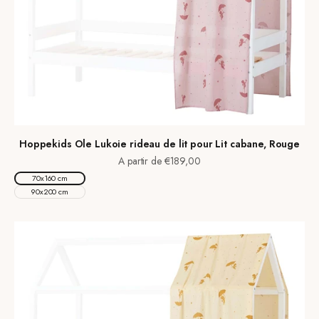
Hoppekids Ole Lukoie rideau de lit pour Lit cabane, Rouge
Prix de vente
A partir de €189,00
70x160 cm
90x200 cm