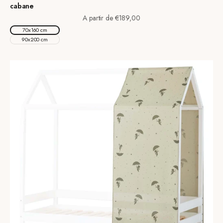
cabane
Prix de vente
A partir de €189,00
70x160 cm
90x200 cm