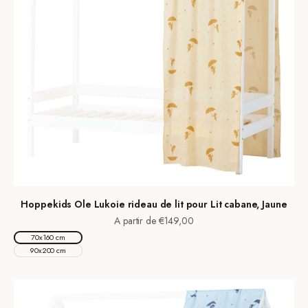
Hoppekids Ole Lukoie rideau de lit pour Lit cabane, Jaune
Prix de vente
A partir de €149,00
70x160 cm
90x200 cm