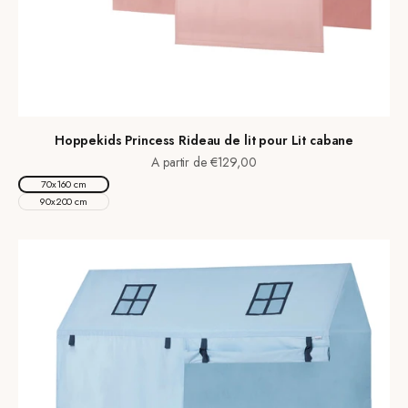
Hoppekids Princess Rideau de lit pour Lit cabane
Prix de vente
A partir de €129,00
70x160 cm
90x200 cm