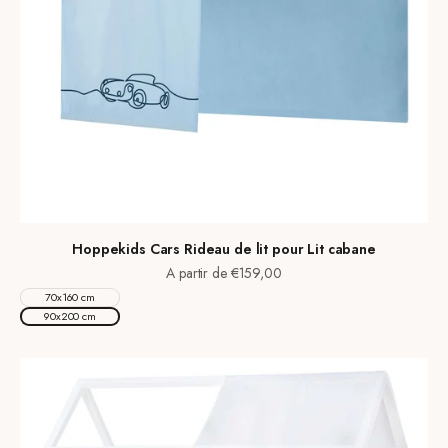
Hoppekids Cars Rideau de lit pour Lit cabane
Prix de vente
A partir de €159,00
70x160 cm
90x200 cm