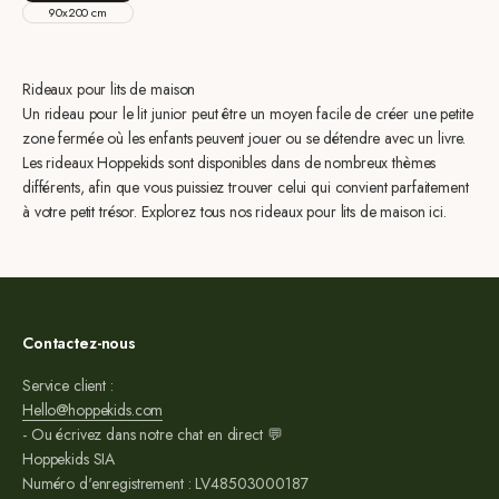
90x200 cm
Rideaux pour lits de maison
Un rideau pour le lit junior peut être un moyen facile de créer une petite
zone fermée où les enfants peuvent jouer ou se détendre avec un livre.
Les rideaux Hoppekids sont disponibles dans de nombreux thèmes
différents, afin que vous puissiez trouver celui qui convient parfaitement
à votre petit trésor. Explorez tous nos rideaux pour lits de maison ici.
Contactez-nous
Service client :
Hello@hoppekids.com
- Ou écrivez dans notre chat en direct 💬
Hoppekids SIA
Numéro d'enregistrement : LV48503000187