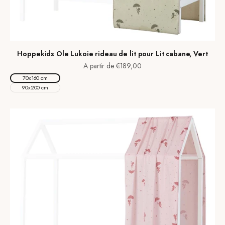
Hoppekids Ole Lukoie rideau de lit pour Lit cabane, Vert
Prix de vente
A partir de €189,00
70x160 cm
90x200 cm