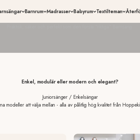
arnsängar
Barnrum
Madrasser
Babyrum
Textilteman
Återfö
Hoppekids Juniorsäng
Praktisk, säker och perfekt som den första "riktiga" Barnsäng.
Enkel, modulär eller modern och elegant?
Juniorsänger / Enkelsängar
ina modeller att välja mellan - alla av pålitlig hög kvalitet från Hoppek