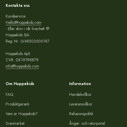
Kontakta oss
Kundservice:
Hello@hoppekids.com
- Eller skriv i vår livechatt 💬
Hoppekids SIA
Reg. Nr.: LV48503000187
Hoppekids ApS
CVR.: DK19798879
info@hoppekids.com
Om Hoppekids
Information
FAQ
Handelsvillkor
Produktgaranti
Leveransvillkor
Vem är Hoppekids?
Refusionspolitik
Svanmärket
Ånger- och returportal