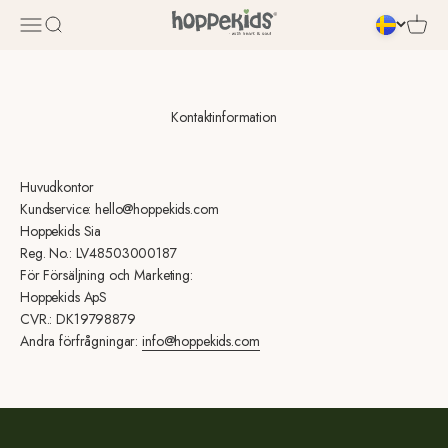
Hoppa till innehåll
Öppna navigeringsmenyn
Öppna sök
Öppna 
Kontaktinformation
Huvudkontor
Kundservice: hello@hoppekids.com
Hoppekids Sia
Reg. No.: LV48503000187
För Försäljning och Marketing:
Hoppekids ApS
CVR.: DK19798879
Andra förfrågningar:
info@hoppekids.com