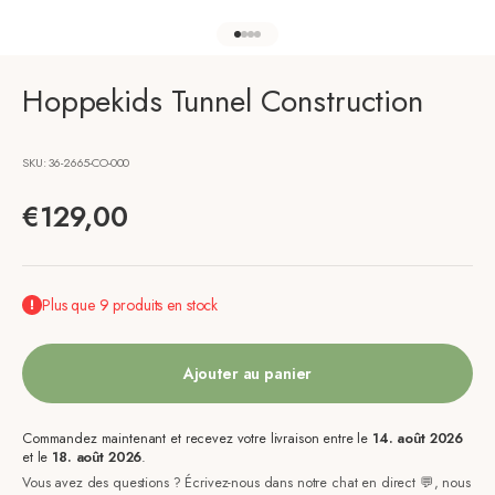
Aller à l'élément 1
Aller à l'élément 2
Aller à l'élément 3
Aller à l'élément 4
Hoppekids Tunnel Construction
SKU: 36-2665-CO-000
Prix de vente
€129,00
Plus que 9 produits en stock
Ajouter au panier
Commandez maintenant et recevez votre livraison entre le
14. août 2026
et le
18. août 2026
.
Vous avez des questions ? Écrivez-nous dans notre chat en direct 💬, nous