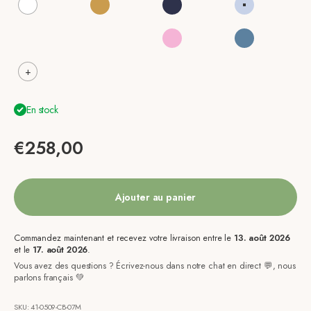
Blanc
Autumn Yellow
Bleu Patriot
Bleu Céruléen
Gris Granit
Rose Mauve Morn
Rose Fuchsia
Bleu Orion
+
En stock
Prix de vente
€258,00
Ajouter au panier
Commandez maintenant et recevez votre livraison entre le
13. août 2026
et le
17. août 2026
.
Vous avez des questions ? Écrivez-nous dans notre chat en direct 💬, nous
parlons français 💚
SKU: 41-0509-CB-07M