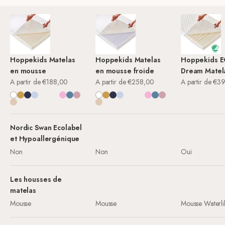
Hoppekids Matelas
Hoppekids Matelas
Hoppekids 
en mousse
en mousse froide
Dream Matel
Prix de vente
Prix de vente
Prix de vente
A partir de €188,00
A partir de €258,00
A partir de €3
Blanc
Autumn Yellow
Bleu Patriot
Bleu Céruléen
Dream Blue
Gris Granit
Rose Mauve Morn
Rose Fuchsia
Bleu Orion
Pale Rose
Blanc
Autumn Yellow
Bleu Patriot
Bleu Céruléen
Dream Blue
Gris Granit
Rose Mauve Morn
Rose Fuchsia
Bleu Orion
Pale Rose
Sable Frappé
Nuage Argent
Sable Frappé
Nuage Argent
Nordic Swan Ecolabel
et Hypoallergénique
Non
Non
Oui
Les housses de
matelas
Mousse
Mousse
Mousse Waterli