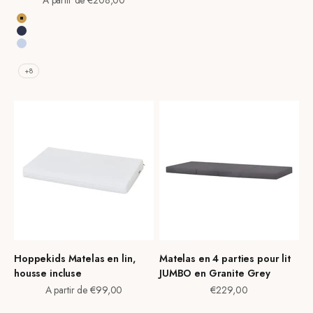
A partir de €208,00
Autumn Yellow
Bleu Patriot
Bleu Céruléen
Dream Blue
+8
Hoppekids Matelas en lin,
Matelas en 4 parties pour lit
housse incluse
JUMBO en Granite Grey
Prix de vente
Prix de vente
A partir de €99,00
€229,00