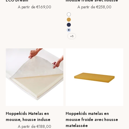
ECO Dream
mousse froide avec housse
Prix de vente
Prix de vente
A partir de €169,00
A partir de €258,00
Blanc
Autumn Yellow
Bleu Patriot
Bleu Céruléen
+8
Hoppekids Matelas en
Hoppekids matelas en
mousse, housse incluse
mousse froide avec housse
matelassée
Prix de vente
A partir de €188,00