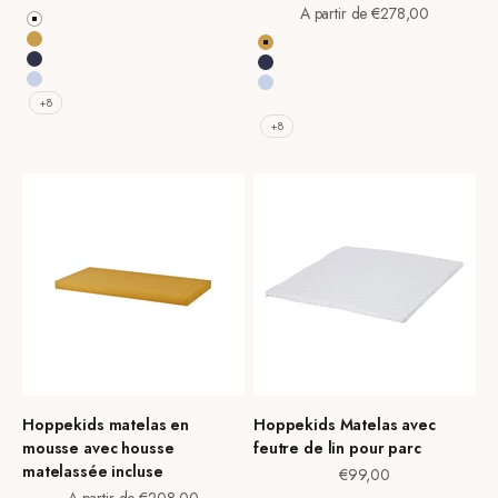
Prix de vente
A partir de €278,00
Blanc
Autumn Yellow
Autumn Yellow
Bleu Patriot
Bleu Patriot
Bleu Céruléen
Bleu Céruléen
+8
Dream Blue
+8
Hoppekids matelas en
Hoppekids Matelas avec
mousse avec housse
feutre de lin pour parc
matelassée incluse
Prix de vente
€99,00
Prix de vente