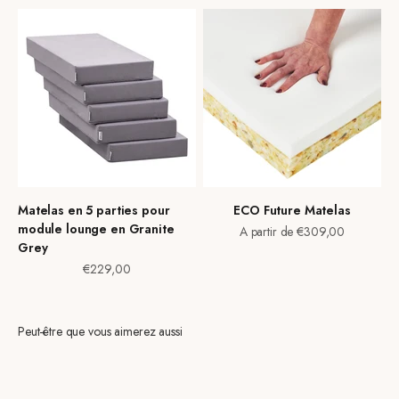
Matelas en 5 parties pour
ECO Future Matelas
module lounge en Granite
Prix de vente
A partir de €309,00
Grey
Prix de vente
€229,00
Peut-être que vous aimerez aussi