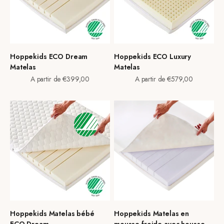
Hoppekids ECO Dream
Hoppekids ECO Luxury
Matelas
Matelas
Prix de vente
Prix de vente
A partir de €399,00
A partir de €579,00
Hoppekids Matelas bébé
Hoppekids Matelas en