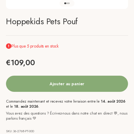
Aller à l'élément 1
Aller à l'élément 2
Aller à l'élément 3
Hoppekids Pets Pouf
Plus que 5 produits en stock
Prix de vente
€109,00
Ajouter au panier
Commandez maintenant et recevez votre livraison entre le
14. août 2026
et le
18. août 2026
.
Vous avez des questions ? Écrivez-nous dans notre chat en direct 💬, nous
parlons français 💚
SKU: 36-2768-PT-000