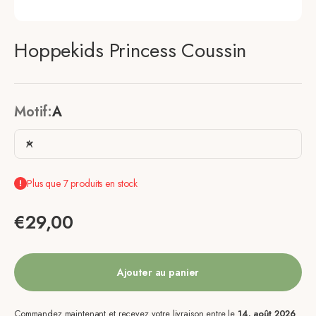
Hoppekids Princess Coussin
Motif:
A
A
Plus que 7 produits en stock
Prix de vente
€29,00
Ajouter au panier
Commandez maintenant et recevez votre livraison entre le
14. août 2026