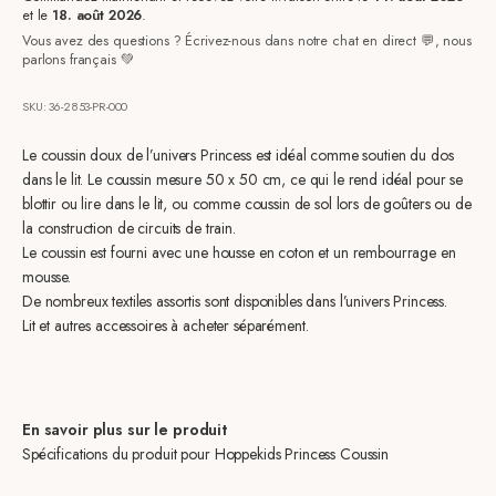
et le
18. août 2026
.
Vous avez des questions ? Écrivez-nous dans notre chat en direct 💬, nous
parlons français 💚
SKU: 36-2853-PR-000
Le coussin doux de l’univers Princess est idéal comme soutien du dos
dans le lit. Le coussin mesure 50 x 50 cm, ce qui le rend idéal pour se
blottir ou lire dans le lit, ou comme coussin de sol lors de goûters ou de
la construction de circuits de train.
Le coussin est fourni avec une housse en coton et un rembourrage en
mousse.
De nombreux textiles assortis sont disponibles dans l’univers Princess.
Lit et autres accessoires à acheter séparément.
En savoir plus sur le produit
Spécifications du produit pour Hoppekids Princess Coussin