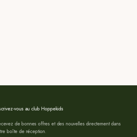
scrivez-vous au club Hoppekids
cevez de bonnes offres et des nouvelles directement dans
tre boîte de réception.