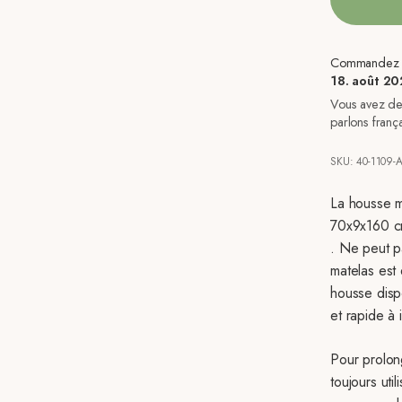
Commandez mai
18. août 2
Vous avez des
parlons franç
SKU: 40-1109-
La housse m
70x9x160 cm
. Ne peut p
matelas est
housse dispo
et rapide à i
Pour prolon
toujours util