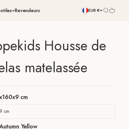
xtiles
Revendeurs
Ouvrir la rec
Voir le pan
EUR €
pekids Housse de
elas matelassée
x160x9 cm
9 cm
Autumn Yellow