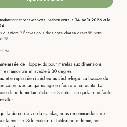
ntenant et recevez votre livraison entre le
14. août 2026
et le
026
.
 questions ? Écrivez-nous dans notre chat en direct 💬, nous
ais 💚
AY-07M
atelassée de Hoppekids pour matelas aux dimensions
 est amovible et lavable à 30 degrés
as être repassée ni séchée au sèche-linge. La housse de
 en coton avec un garnissage en feutre et en ouate. La
se d’une fermeture éclair sur 3 côtés, ce qui la rend facile
nstaller.
ger la durée de vie du matelas, nous recommandons de
iser la housse. Si le matelas est utilisé pour dormir, nous