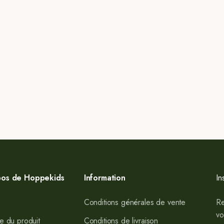
pos de Hoppekids
Information
In
Conditions générales de vente
Re
vo
e du produit
Conditions de livraison