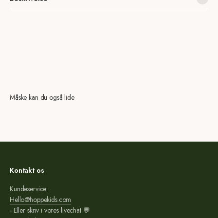
Måske kan du også lide
Kontakt os
Kundeservice:
Hello@hoppekids.com
- Eller skriv i vores livechat 💬