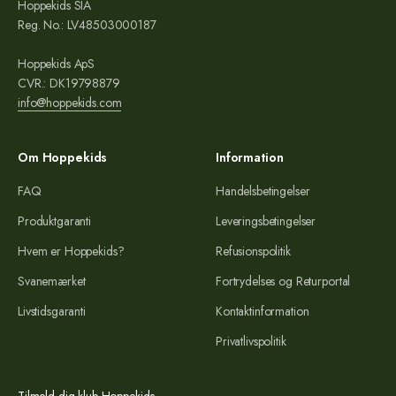
Hoppekids SIA
Reg. No.: LV48503000187
Hoppekids ApS
CVR.: DK19798879
info@hoppekids.com
Om Hoppekids
Information
FAQ
Handelsbetingelser
Produktgaranti
Leveringsbetingelser
Hvem er Hoppekids?
Refusionspolitik
Svanemærket
Fortrydelses og Returportal
Livstidsgaranti
Kontaktinformation
Privatlivspolitik
Tilmeld dig klub Hoppekids