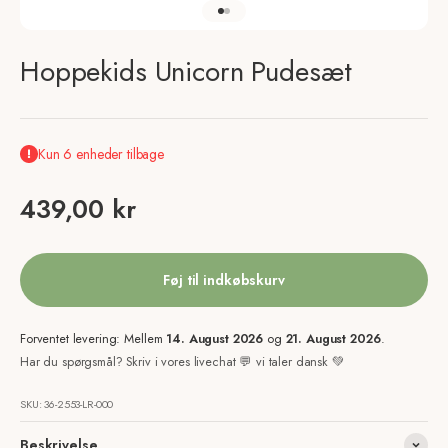
Gå til element 1
Gå til element 2
Hoppekids Unicorn Pudesæt
Kun 6 enheder tilbage
Salgspris
439,00 kr
Føj til indkøbskurv
Forventet levering: Mellem
14. August 2026
og
21. August 2026
.
Har du spørgsmål? Skriv i vores livechat 💬 vi taler dansk 💚
SKU: 36-2553-LR-000
Beskrivelse