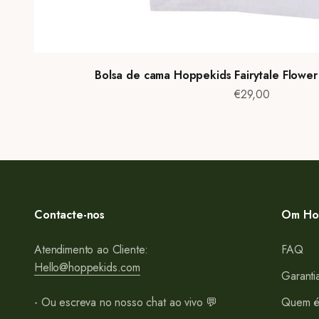
Bolsa de cama Hoppekids Fairytale Flower 
Preço de venda
€29,00
Contacte-nos
Om Ho
Atendimento ao Cliente:
FAQ
Hello@hoppekids.com
Garanti
- Ou escreva no nosso chat ao vivo 💬
Quem é