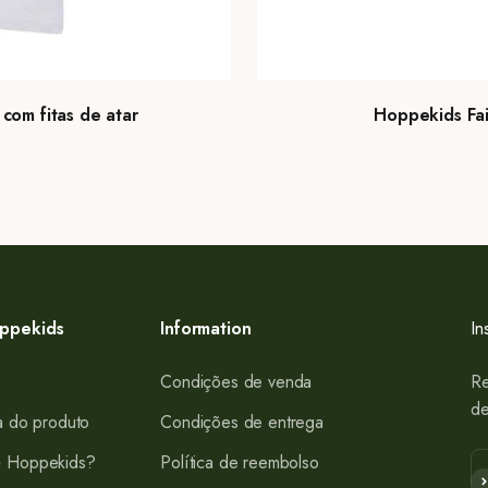
com fitas de atar
Hoppekids Fai
ppekids
Information
In
Condições de venda
Re
de
a do produto
Condições de entrega
 Hoppekids?
Política de reembolso
Su