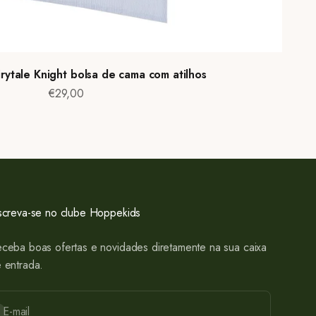
rytale Knight bolsa de cama com atilhos
Preço de venda
€29,00
screva-se no clube Hoppekids
ceba boas ofertas e novidades diretamente na sua caixa
 entrada.
bscrever
E-mail