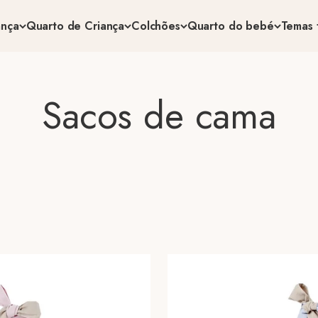
ança
Quarto de Criança
Colchões
Quarto do bebé
Temas 
Sacos de cama