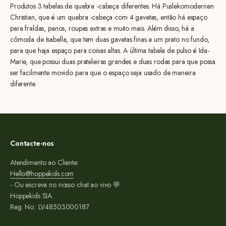
Produtos 3 tabelas de quebra -cabeça diferentes. Há Puslekomodernen
Christian, que é um quebra -cabeça com 4 gavetas, então há espaço
para fraldas, panos, roupas extras e muito mais. Além disso, há a
cômoda de Isabella, que tem duas gavetas finas e um prato no fundo,
para que haja espaço para coisas altas. A última tabela de pulso é Ida-
Marie, que possui duas prateleiras grandes e duas rodas para que possa
ser facilmente movido para que o espaço seja usado de maneira
diferente.
Contacte-nos
Atendimento ao Cliente:
Hello@hoppekids.com
- Ou escreva no nosso chat ao vivo 💬
Hoppekids SIA
Reg. No.: LV48503000187