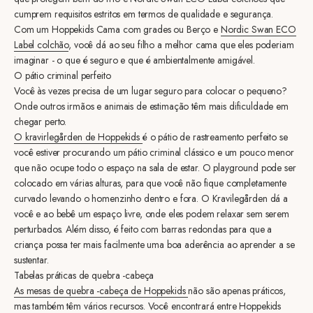
cumprem requisitos estritos em termos de qualidade e segurança.
Com um Hoppekids Cama com grades ou Berço e
Nordic Swan ECO
Label colchão
, você dá ao seu filho a melhor cama que eles poderiam
imaginar - o que é seguro e que é ambientalmente amigável.
O pátio criminal perfeito
Você às vezes precisa de um lugar seguro para colocar o pequeno?
Onde outros irmãos e animais de estimação têm mais dificuldade em
chegar perto.
O kravirlegården de Hoppekids
é o pátio de rastreamento perfeito se
você estiver procurando um pátio criminal clássico e um pouco menor
que não ocupe todo o espaço na sala de estar. O playground pode ser
colocado em várias alturas, para que você não fique completamente
curvado levando o homenzinho dentro e fora. O Kravilegården dá a
você e ao bebê um espaço livre, onde eles podem relaxar sem serem
perturbados. Além disso, é feito com barras redondas para que a
criança possa ter mais facilmente uma boa aderência ao aprender a se
sustentar.
Tabelas práticas de quebra -cabeça
As mesas de quebra -cabeça de Hoppekids
não são apenas práticos,
mas também têm vários recursos. Você encontrará entre Hoppekids