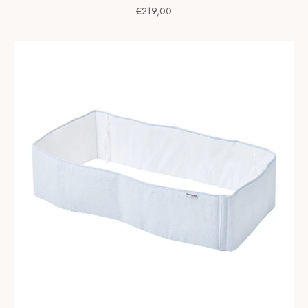
Preço de venda
€219,00