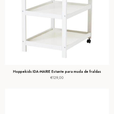
Hoppekids IDA-MARIE Estante para muda de fraldas
Preço de venda
€129,00