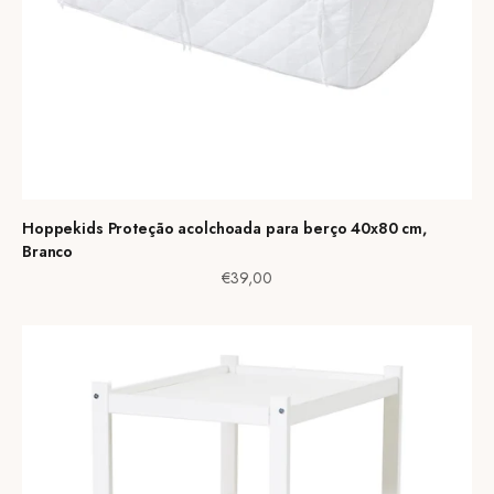
Hoppekids Proteção acolchoada para berço 40x80 cm,
Branco
Preço de venda
€39,00