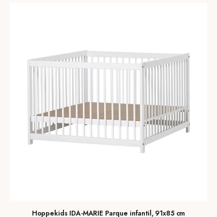
Hoppekids IDA-MARIE Parque infantil, 91x85 cm