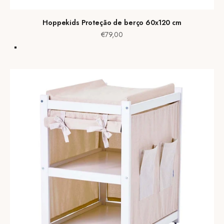
Hoppekids Proteção de berço 60x120 cm
Preço de venda
€79,00
Vermelho