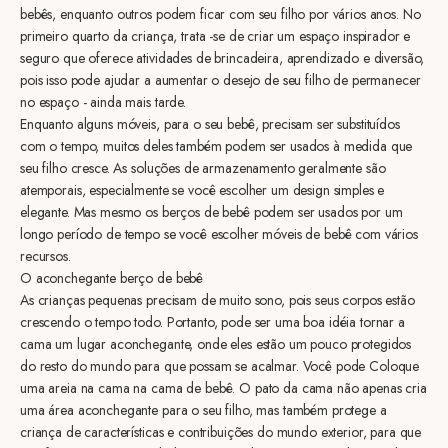
bebês, enquanto outros podem ficar com seu filho por vários anos. No
primeiro quarto da criança, trata -se de criar um espaço inspirador e
seguro que oferece atividades de brincadeira, aprendizado e diversão,
pois isso pode ajudar a aumentar o desejo de seu filho de permanecer
no espaço - ainda mais tarde.
Enquanto alguns móveis, para o seu bebê, precisam ser substituídos
com o tempo, muitos deles também podem ser usados ​​à medida que
seu filho cresce. As soluções de armazenamento geralmente são
atemporais, especialmente se você escolher um design simples e
elegante. Mas mesmo os berços de bebê podem ser usados ​​por um
longo período de tempo se você escolher móveis de bebê com vários
recursos.
O aconchegante berço de bebê
As crianças pequenas precisam de muito sono, pois seus corpos estão
crescendo o tempo todo. Portanto, pode ser uma boa idéia tornar a
cama um lugar aconchegante, onde eles estão um pouco protegidos
do resto do mundo para que possam se acalmar. Você pode Coloque
uma areia na cama na cama de bebê. O pato da cama não apenas cria
uma área aconchegante para o seu filho, mas também protege a
criança de características e contribuições do mundo exterior, para que