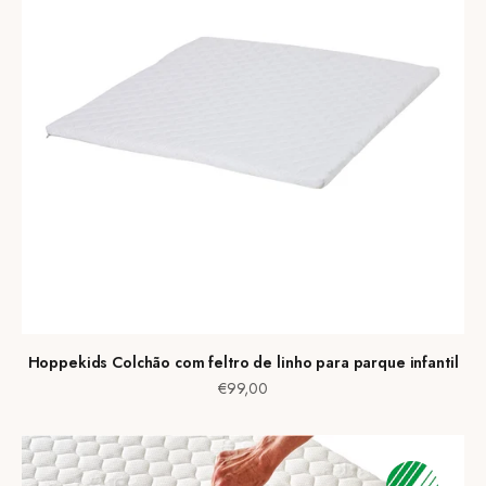
Hoppekids Colchão com feltro de linho para parque infantil
Preço de venda
€99,00