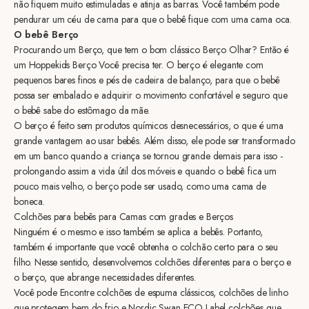
não fiquem muito estimuladas e atinja as barras. Você também pode
pendurar um céu de cama para que o bebê fique com uma cama oca.
O bebê Berço
Procurando um Berço, que tem o bom clássico Berço Olhar? Então é
um Hoppekids Berço Você precisa ter. O berço é elegante com
pequenos bares finos e pés de cadeira de balanço, para que o bebê
possa ser embalado e adquirir o movimento confortável e seguro que
o bebê sabe do estômago da mãe.
O berço é feito sem produtos químicos desnecessários, o que é uma
grande vantagem ao usar bebês. Além disso, ele pode ser transformado
em um banco quando a criança se tornou grande demais para isso -
prolongando assim a vida útil dos móveis e quando o bebê fica um
pouco mais velho, o berço pode ser usado, como uma cama de
boneca.
Colchões para bebês para Camas com grades e Berços
Ninguém é o mesmo e isso também se aplica a bebês. Portanto,
também é importante que você obtenha o colchão certo para o seu
filho. Nesse sentido, desenvolvemos colchões diferentes para o berço e
o berço, que abrange necessidades diferentes.
Você pode Encontre colchões de espuma clássicos, colchões de linho
que protegem bem do frio e Nordic Swan ECO Label colchões que