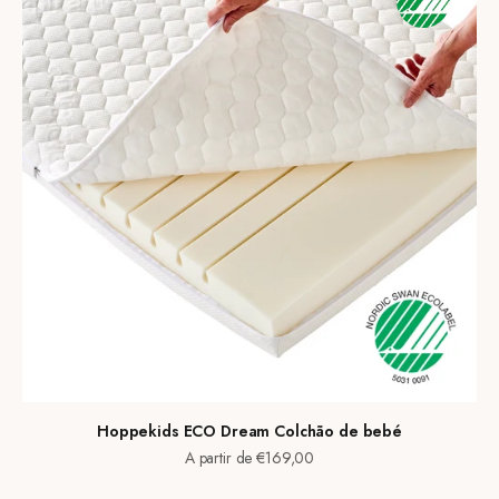
Hoppekids ECO Dream Colchão de bebé
Preço de venda
A partir de €169,00