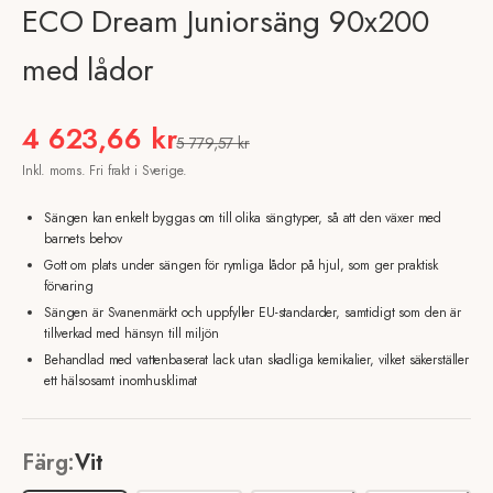
ECO Dream Juniorsäng 90x200
med lådor
REA-pris
4 623,66 kr
Pris
5 779,57 kr
Inkl. moms. Fri frakt i Sverige.
Sängen kan enkelt byggas om till olika sängtyper, så att den växer med
barnets behov
Gott om plats under sängen för rymliga lådor på hjul, som ger praktisk
förvaring
Sängen är Svanenmärkt och uppfyller EU-standarder, samtidigt som den är
tillverkad med hänsyn till miljön
Behandlad med vattenbaserat lack utan skadliga kemikalier, vilket säkerställer
ett hälsosamt inomhusklimat
Färg:
Vit