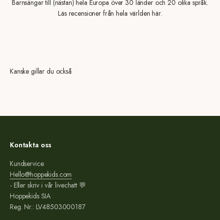
Barnsängar till (nästan) hela Europa över 30 länder och 20 olika språk.
Läs recensioner från hela världen här.
Kanske gillar du också
Kontakta oss
Kundservice:
Hello@hoppekids.com
- Eller skriv i vår livechatt 💬
Hoppekids SIA
Reg. Nr.: LV48503000187