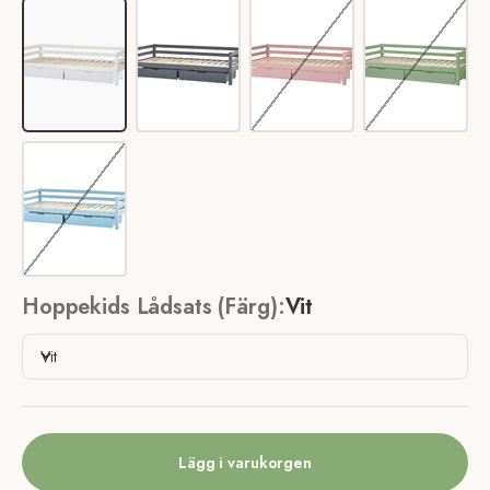
Vit
Smoked Pearl
Pale Rose
Pale Green
Dream Blue
Hoppekids Lådsats (Färg):
Vit
Vit
Lägg i varukorgen