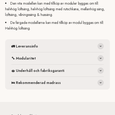
Den vita modellen kan med tillköp av moduler byggas om till:
halvhög loftsäng, halvhög loftsäng med rutschkana, mellanhög säng,
loftsäng, våningssäng & hussäng.
De färgade modellerna kan med tillköp av modul byggas om till:
Halvhög loftsäng.
🚛 Leveransinfo
🔧 Modularitet
🧽 Underhåll och fabriksgaranti
🛌 Rekommenderad madrass