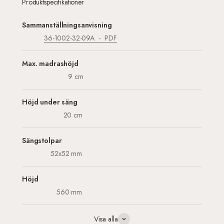
Produktspecifikationer
Sammanställningsanvisning
36-1002-32-09A
PDF
Max. madrashöjd
9 cm
Höjd under säng
20 cm
Sängstolpar
52x52 mm
Höjd
560 mm
Visa alla