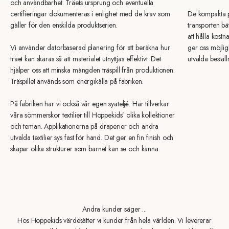
och användbarhet. Träets ursprung och eventuella
certifieringar dokumenteras i enlighet med de krav som
De kompakta p
gäller för den enskilda produktserien.
transporten bä
att hålla kost
Vi använder datorbaserad planering för att beräkna hur
ger oss möjligh
träet kan skäras så att materialet utnyttjas effektivt. Det
utvalda beställ
hjälper oss att minska mängden träspill från produktionen.
Träspillet används som energikälla på fabriken.
På fabriken har vi också vår egen syateljé. Här tillverkar
våra sömmerskor textilier till Hoppekids’ olika kollektioner
och teman. Applikationerna på draperier och andra
utvalda textilier sys fast för hand. Det ger en fin finish och
skapar olika strukturer som barnet kan se och känna.
Andra kunder säger ...
Hos Hoppekids värdesätter vi kunder från hela världen. Vi levererar