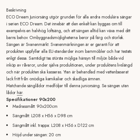
Beskrivning
ECO Dream Juniorsäng utgör grunden för alla andra modulära sängar
i serien ECO Dream. Det innebär att den enkelt kan byggas om till
exempelvis en halvhög loftsäng, och att sängen alltid kan växa med ditt
barns behov. Ombyggnadsmöjligheterna beror på färg och storlek.
Sängen är Svanenmärkt. Svanenmärkningen är er garanti för att
produkten uppfyller alla EU-standarder inom barnmöbler och har testats
enligt dessa. Samtidigt tas största möjliga hänsyn till miljön både vid
inköp av råvaror, under själva produktionen, under produktens livslängd
och när produkten ska kasseras. Ytan är behandlad med vattenbaserat
lack fritt från onödiga kemikalier och skadliga ämnen.
Matchande sänglådor medföljer till denna juniorsäng. Se sängen utan
lådor
här
.
Specifikationer 90x200
Madrassmått: 90x200cm
Sängmått: L208 x H56 x D98 cm
Sängmått inkl. trappa:
L208 x H56 x D122 cm
Höjd under sängen: 20 cm