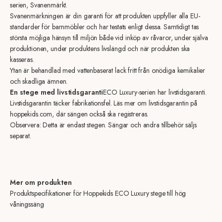
serien, Svanenmärkt.
Svanenmärkningen är din garanti för att produkten uppfyller alla EU-
standarder för barnmöbler och har testats enligt dessa. Samtidigt tas
största möjliga hänsyn till miljön både vid inköp av råvaror, under själva
produktionen, under produktens livslängd och när produkten ska
kasseras.
Ytan är behandlad med vattenbaserat lack fritt från onödiga kemikalier
och skadliga ämnen.
En stege med livstidsgaranti
ECO Luxury-serien har livstidsgaranti.
Livstidsgarantin täcker fabrikationsfel. Läs mer om livstidsgarantin på
hoppekids.com, där sängen också ska registreras.
Observera: Detta är endast stegen. Sängar och andra tillbehör säljs
separat.
Mer om produkten
Produktspecifikationer för Hoppekids ECO Luxury stege till hög
våningssäng