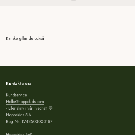
Kanske gillar du också
Kontakta oss
Kundservice:
Hello@hoppekids.com
- Eller skriv i vår livechatt 💬
Hoppekids SIA
Reg. Nr.: LV48503000187
Hoppekids ApS