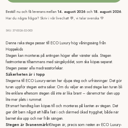
Beställ nu och få leverans mellan
14. augusti 2026
och
18. augusti 2026
.
Har du några frågor? Skriv i vår livechatt 💬, vi talar svenska 💚
SKU: 37-0026-32-000
Denna raka stege passar till ECO Luxury hög våningssäng från
Hoppekids
Stegen kan monteras på antingen höger eller vänster sida. Stegen
fastmonteras tillsammans med sängskyddet, som ska köpas separat.
Stegen passar alla madrassstorlekar.
Säkerheten är i topp
Stegarna till ECO Luxury-serien har djupa steg och urfräsningar. Det gör
turen uppför stegen extra säker. Om du väljer en sned stege kan turen bli
lite enklare eftersom stegen då inte är lika brant – däremot tar den upp
lite mer plats i rummet.
Ett smart handtag kan köpas till och monteras på kanten av stegen. Det
ger ditt barn något att hålla fast i och därmed ökad trygghet, både när
barnet ska upp och ner från sängen.
Stegen är Svanenmärkt
Stegen är, precis som resten av ECO Luxury-