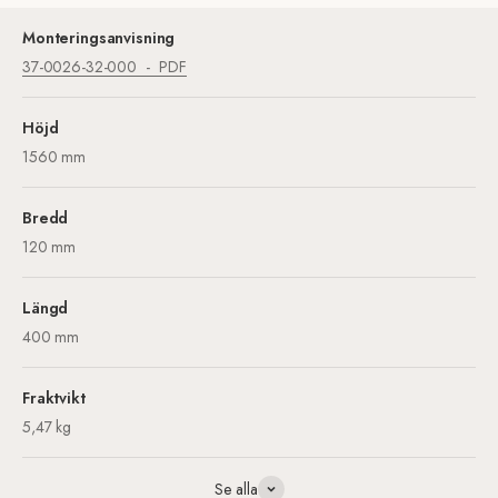
Monteringsanvisning
37-0026-32-000
PDF
Höjd
1560 mm
Bredd
120 mm
Längd
400 mm
Fraktvikt
5,47 kg
Se alla