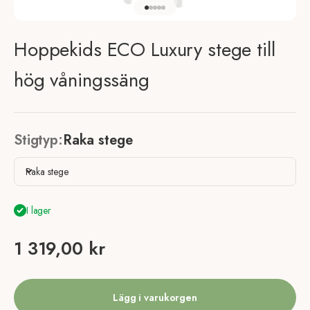
Gå till element 1
Gå till element 2
Gå till element 3
Gå till element 4
Gå till element 5
Hoppekids ECO Luxury stege till
hög våningssäng
Stigtyp:
Raka stege
Raka stege
I lager
REA-pris
1 319,00 kr
Lägg i varukorgen