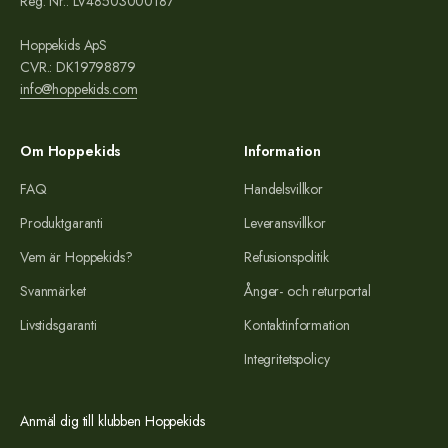
Reg. Nr.: LV48503000187
Hoppekids ApS
CVR.: DK19798879
info@hoppekids.com
Om Hoppekids
Information
FAQ
Handelsvillkor
Produktgaranti
Leveransvillkor
Vem är Hoppekids?
Refusionspolitik
Svanmärket
Ånger- och returportal
Livstidsgaranti
Kontaktinformation
Integritetspolicy
Anmäl dig till klubben Hoppekids