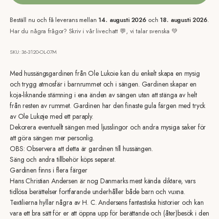
Beställ nu och få leverans mellan
14. augusti 2026
och
18. augusti 2026
.
Har du några frågor? Skriv i vår livechatt 💬, vi talar svenska 💚
SKU: 36-3120-OL-07M
Med hussängsgardinen från Ole Lukoie kan du enkelt skapa en mysig
och trygg atmosfär i barnrummet och i sängen. Gardinen skapar en
koja-liknande stämning i ena änden av sängen utan att stänga av helt
från resten av rummet. Gardinen har den finaste gula färgen med tryck
av Ole Lukøje med ett paraply.
Dekorera eventuellt sängen med ljusslingor och andra mysiga saker för
att göra sängen mer personlig.
OBS: Observera att detta är gardinen till hussängen.
Säng och andra tillbehör köps separat.
Gardinen finns i flera färger
Hans Christian Andersen är nog Danmarks mest kända diktare, vars
tidlösa berättelser fortfarande underhåller både barn och vuxna.
Textilierna hyllar några av H. C. Andersens fantastiska historier och kan
vara ett bra sätt för er att öppna upp för berättande och (åter)besök i den