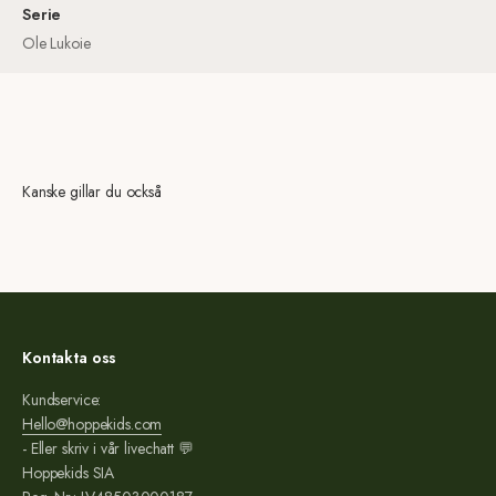
Serie
Ole Lukoie
Kanske gillar du också
Kontakta oss
Kundservice:
Hello@hoppekids.com
- Eller skriv i vår livechatt 💬
Hoppekids SIA