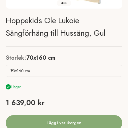
Gå till element 1
Gå till element 2
Gå till element 3
Hoppekids Ole Lukoie
Sängförhäng till Hussäng, Gul
Storlek:
70x160 cm
70x160 cm
I lager
REA-pris
1 639,00 kr
Lägg i varukorgen