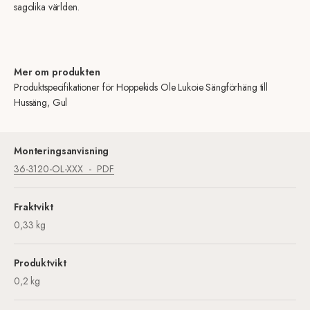
sagolika världen.
Mer om produkten
Produktspecifikationer för Hoppekids Ole Lukoie Sängförhäng till
Hussäng, Gul
Monteringsanvisning
36-3120-OL-XXX
PDF
Fraktvikt
0,33 kg
Produktvikt
0,2 kg