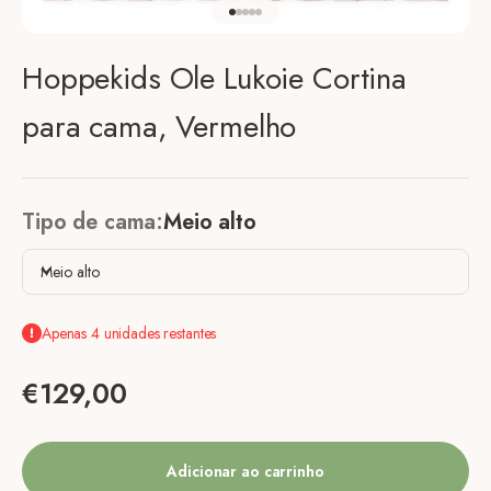
Ir para o elemento 1
Ir para o elemento 2
Ir para o elemento 3
Ir para o elemento 4
Ir para o elemento 5
Hoppekids Ole Lukoie Cortina
para cama, Vermelho
Tipo de cama:
Meio alto
Meio alto
Apenas 4 unidades restantes
Preço de venda
€129,00
Adicionar ao carrinho