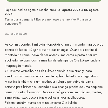
Faça seu pedido agora e receba entre
14. agosto 2026
e
18. agosto
2026
.
Tem alguma pergunta? Escreva no nosso chat ao vivo 💬, falamos
português 💚
SKU: 36-3101-OL-000
As cortinas cosidas à mão da Hoppekids criam um mundo mágico e de
contos de fadas հենց no quarto das crianças. Quando a cortina é
montada na cama, deixa de ser apenas uma cama e passa a ser um
acolhedor refúgio, com a mais bonita estampa de Ole Lukøje, onde a
imaginação manda.
O universo vermelho de Ole Lukoie convida a sua criança para
aventuras num mundo emocionante repleto de histórias imaginativas.
A cortina também cria um acolhedor refúgio por baixo da cama,
perfeito para brincar ou quando a sua criança precisa de uma pequena
pausa do resto do mundo. Decore o refúgio com um colchão, mantas,
almofadas, luzes decorativas e outros artigos acolhedores.
Existem também outras cores no universo Ole Lukoie.
A cama e outros acessórios são vendidos separadamente.