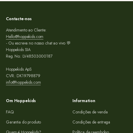
Contacte-nos
Atendimento ao Cliente:
Hello@hoppekids.com
- Ou escreva no nosso chat ao vivo 💬
Hoppekids SIA
Reg. No.: LV48503000187
Hoppekids ApS
CVR.: DK19798879
info@hoppekids.com
Om Hoppekids
Information
FAQ
Condições de venda
Garantia do produto
Condições de entrega
Quem é Hoppekids?
Política de reembolso