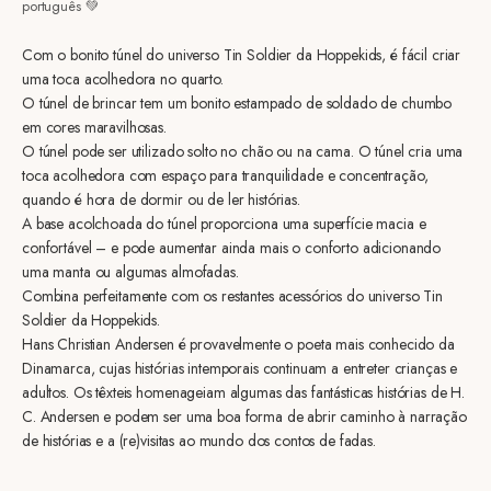
português 💚
Com o bonito túnel do universo Tin Soldier da Hoppekids, é fácil criar
uma toca acolhedora no quarto.
O túnel de brincar tem um bonito estampado de soldado de chumbo
em cores maravilhosas.
O túnel pode ser utilizado solto no chão ou na cama. O túnel cria uma
toca acolhedora com espaço para tranquilidade e concentração,
quando é hora de dormir ou de ler histórias.
A base acolchoada do túnel proporciona uma superfície macia e
confortável – e pode aumentar ainda mais o conforto adicionando
uma manta ou algumas almofadas.
Combina perfeitamente com os restantes acessórios do universo Tin
Soldier da Hoppekids.
Hans Christian Andersen é provavelmente o poeta mais conhecido da
Dinamarca, cujas histórias intemporais continuam a entreter crianças e
adultos. Os têxteis homenageiam algumas das fantásticas histórias de H.
C. Andersen e podem ser uma boa forma de abrir caminho à narração
de histórias e a (re)visitas ao mundo dos contos de fadas.