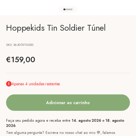
Ir para o elemento 1
Ir para o elemento 2
Ir para o elemento 3
Ir para o elemento 4
Ir para o elemento 5
Hoppekids Tin Soldier Túnel
SKU: 36-3015-TS-000
Preço de venda
€159,00
Apenas 4 unidades restantes
Adicionar ao carrinho
Faça seu pedido agora e receba entre
14. agosto 2026
e
18. agosto
2026
.
Tem alguma pergunta? Escreva no nosso chat ao vivo 💬, falamos