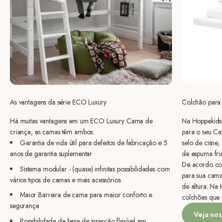
As vantagens da série ECO Luxury
Colchão para
Há muitas vantagens em um ECO Luxury Cama de
Na Hoppekids,
criança, as camas têm ambos:
para o seu Ca
Garantia de vida útil para defeitos de fabricação e 5
selo de cisne
anos de garantia suplementar
de espuma fri
De acordo co
Sistema modular - (quase) infinitas possibilidades com
para sua cam
vários tipos de camas e mais acessórios
de altura. Na
Maior Barreira de cama para maior conforto e
colchões que t
segurança
Veja nos
Possibilidade de base de inserção flexível em