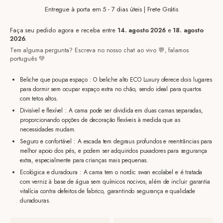
Entregue à porta em 5 - 7 dias úteis | Frete Grátis
Faça seu pedido agora e receba entre
14. agosto 2026
e
18. agosto
2026
.
Tem alguma pergunta? Escreva no nosso chat ao vivo 💬, falamos
português 💚
Beliche que poupa espaço : O beliche alto ECO Luxury oferece dois lugares
para dormir sem ocupar espaço extra no chão, sendo ideal para quartos
com tetos altos.
Divisível e flexível : A cama pode ser dividida em duas camas separadas,
proporcionando opções de decoração flexíveis à medida que as
necessidades mudam.
Seguro e confortável : A escada tem degraus profundos e reentrâncias para
melhor apoio dos pés, e podem ser adquiridos puxadores para segurança
extra, especialmente para crianças mais pequenas.
Ecológica e duradoura : A cama tem o nordic swan ecolabel e é tratada
com verniz à base de água sem químicos nocivos, além de incluir garantia
vitalícia contra defeitos de fabrico, garantindo segurança e qualidade
duradouras.