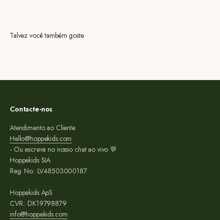
Talvez você também goste
Contacte-nos
Atendimento ao Cliente:
Hello@hoppekids.com
- Ou escreva no nosso chat ao vivo 💬
Hoppekids SIA
Reg. No.: LV48503000187
Hoppekids ApS
CVR.: DK19798879
info@hoppekids.com