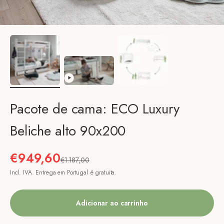
Pacote de cama: ECO Luxury
Beliche alto 90x200
Preço de venda
€949,60
Preço normal
€1.187,00
Incl. IVA. Entrega em Portugal é gratuita.
Adicionar ao carrinho