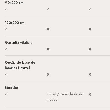
90x200 cm
✓
✓
✓
120x200 cm
✓
✖️
✖️
Garantia vitalícia
✓
✖️
✖️
Opção de base de
lâminas flexível
✓
✖️
✖️
Modular
✓
Parcial / Dependendo do
✖️
modelo